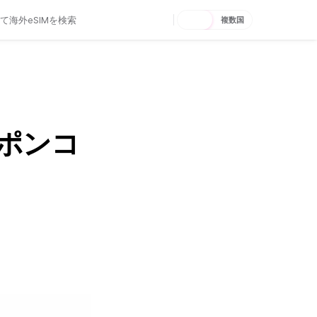
1カ国
複数国
ーポンコ