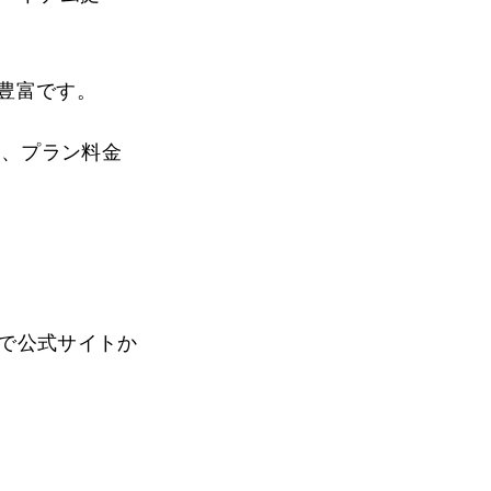
り豊富です。
た、プラン料金
ので公式サイトか