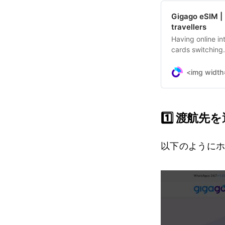
Gigago eSIM | 
travellers
Having online in
cards switching
in 200 countrie
<img width
1️⃣ 渡航先
以下のように