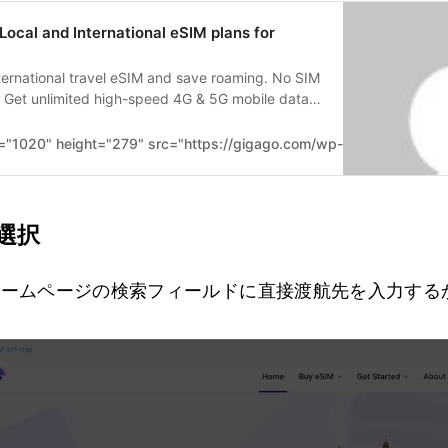
Local and International eSIM plans for
ternational travel eSIM and save roaming. No SIM
. Get unlimited high-speed 4G & 5G mobile data
s with Gigago eSIM.
="1020" height="279" src="https://gigago.com/wp-content/upload
を選択
ホームページの検索フィールドに直接渡航先を入力する