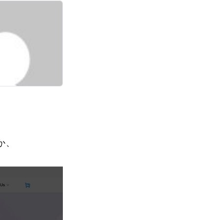
s/2022/09/gigago-logo-new.svg" class="header_logo header-logo"
か、