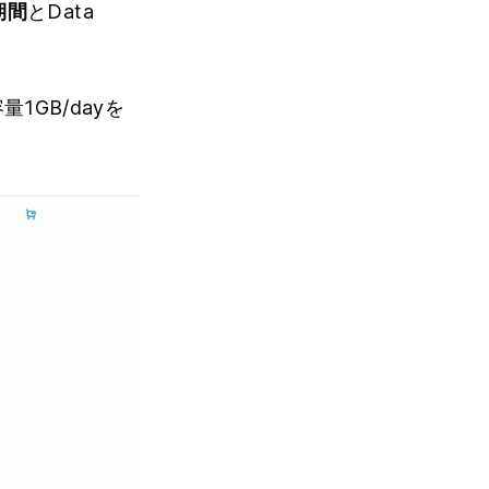
期間
とData
1GB/dayを