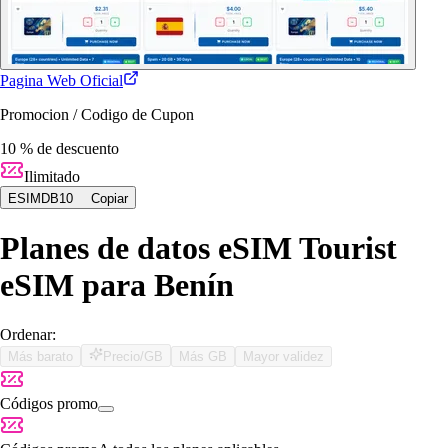
Pagina Web Oficial
Promocion / Codigo de Cupon
10 % de descuento
Ilimitado
ESIMDB10
Copiar
Planes de datos eSIM Tourist
eSIM para Benín
Ordenar:
Más barato
Precio/GB
Más GB
Mayor validez
Códigos promo