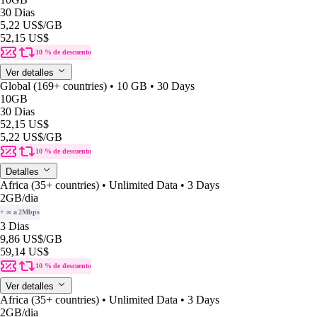
30 Dias
5,22 US$
/GB
52,15 US$
10 % de descuento
Ver detalles
Global (169+ countries) • 10 GB • 30 Days
10GB
30 Dias
52,15 US$
5,22 US$
/GB
10 % de descuento
Detalles
Africa (35+ countries) • Unlimited Data • 3 Days
2GB
/dia
+ ∞ a 2Mbps
3 Dias
9,86 US$
/GB
59,14 US$
10 % de descuento
Ver detalles
Africa (35+ countries) • Unlimited Data • 3 Days
2GB
/dia