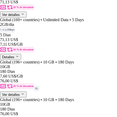
71,13 US$
10 % de descuento
Ver detalles
Global (169+ countries) • Unlimited Data • 5 Days
2GB
/dia
+ ∞ a 2Mbps
5 Dias
71,13 US$
7,11 US$
/GB
10 % de descuento
Detalles
Global (196+ countries) • 10 GB • 180 Days
10GB
180 Dias
7,60 US$
/GB
76,00 US$
10 % de descuento
5G
Ver detalles
Global (196+ countries) • 10 GB • 180 Days
10GB
180 Dias
76,00 US$