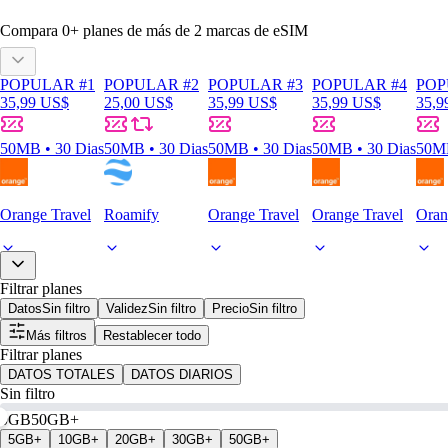
Compara
0
+ planes de más de
2
marcas de eSIM
POPULAR #1
POPULAR #2
POPULAR #3
POPULAR #4
POP
35,99 US$
25,00 US$
35,99 US$
35,99 US$
35,9
50MB • 30 Dias
50MB • 30 Dias
50MB • 30 Dias
50MB • 30 Dias
50MB
Orange Travel
Roamify
Orange Travel
Orange Travel
Oran
Filtrar planes
Datos
Sin filtro
Validez
Sin filtro
Precio
Sin filtro
Más filtros
Restablecer todo
Filtrar planes
DATOS TOTALES
DATOS DIARIOS
Sin filtro
0GB
50GB+
5GB+
10GB+
20GB+
30GB+
50GB+