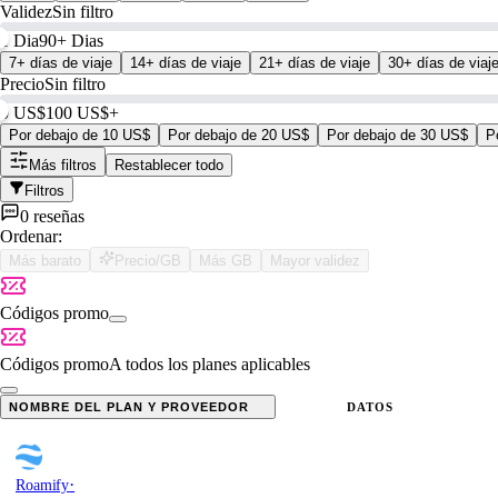
Validez
Sin filtro
1 Dia
90+ Dias
7+ días de viaje
14+ días de viaje
21+ días de viaje
30+ días de viaj
Precio
Sin filtro
0 US$
100 US$+
Por debajo de 10 US$
Por debajo de 20 US$
Por debajo de 30 US$
P
Más filtros
Restablecer todo
Filtros
0 reseñas
Ordenar:
Más barato
Precio/GB
Más GB
Mayor validez
Códigos promo
Códigos promo
A todos los planes aplicables
NOMBRE DEL PLAN Y PROVEEDOR
DATOS
·
Roamify