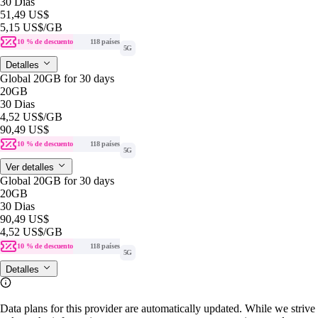
30 Dias
51,49 US$
5,15 US$
/GB
10 % de descuento
118 países
5G
Detalles
Global 20GB for 30 days
20GB
30 Dias
4,52 US$
/GB
90,49 US$
10 % de descuento
118 países
5G
Ver detalles
Global 20GB for 30 days
20GB
30 Dias
90,49 US$
4,52 US$
/GB
10 % de descuento
118 países
5G
Detalles
Data plans for this provider are automatically updated. While we strive