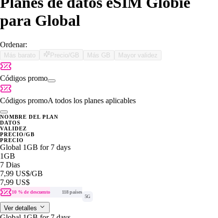
Planes de datos eSIM Globie
para Global
Ordenar:
Más barato
Precio/GB
Más GB
Mayor validez
Códigos promo
Códigos promo
A todos los planes aplicables
NOMBRE DEL PLAN
DATOS
VALIDEZ
PRECIO/GB
PRECIO
Global 1GB for 7 days
1GB
7 Dias
7,99 US$
/GB
7,99 US$
10 % de descuento
118 países
5G
Ver detalles
Global 1GB for 7 days