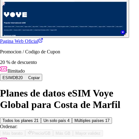
Pagina Web Oficial
Promocion / Codigo de Cupon
20 % de descuento
Ilimitado
ESIMDB20
Copiar
Planes de datos eSIM Voye
Global para Costa de Marfil
Todos los planes
21
Un solo país
4
Múltiples países
17
Ordenar:
Más barato
Precio/GB
Más GB
Mayor validez