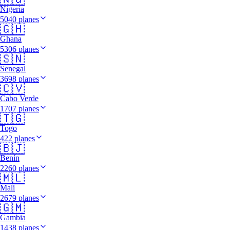
Nigeria
5040 planes
🇬🇭
Ghana
5306 planes
🇸🇳
Senegal
3698 planes
🇨🇻
Cabo Verde
1707 planes
🇹🇬
Togo
422 planes
🇧🇯
Benín
2260 planes
🇲🇱
Mali
2679 planes
🇬🇲
Gambia
1438 planes