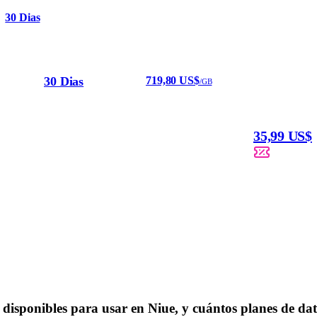
30 Dias
30 Dias
719,80 US$
/GB
35,99 US$
 disponibles para usar en Niue, y cuántos planes de d