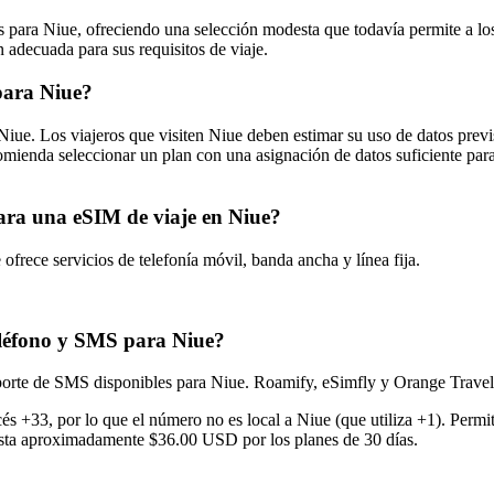
para Niue, ofreciendo una selección modesta que todavía permite a los v
 adecuada para sus requisitos de viaje.
para Niue?
iue. Los viajeros que visiten Niue deben estimar su uso de datos previ
ecomienda seleccionar un plan con una asignación de datos suficiente par
para una eSIM de viaje en Niue?
rece servicios de telefonía móvil, banda ancha y línea fija.
eléfono y SMS para Niue?
porte de SMS disponibles para Niue. Roamify, eSimfly y Orange Travel 
s +33, por lo que el número no es local a Niue (que utiliza +1). Permi
asta aproximadamente $36.00 USD por los planes de 30 días.