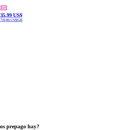
35,99 US$
719,80 US$/GB
atos prepago hay?