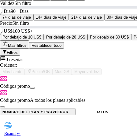
Validez
Sin filtro
1 Dia
90+ Dias
7+ días de viaje
14+ días de viaje
21+ días de viaje
30+ días de viaj
Precio
Sin filtro
0 US$
100 US$+
Por debajo de 10 US$
Por debajo de 20 US$
Por debajo de 30 US$
P
Más filtros
Restablecer todo
Filtros
0 reseñas
Ordenar:
Más barato
Precio/GB
Más GB
Mayor validez
Códigos promo
Códigos promo
A todos los planes aplicables
NOMBRE DEL PLAN Y PROVEEDOR
DATOS
·
Roamify