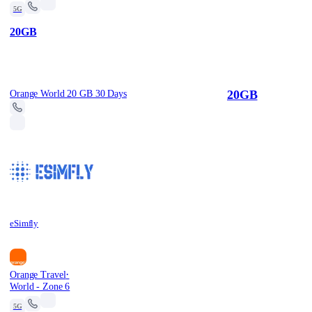
5G
20GB
20GB
Orange World 20 GB 30 Days
eSimfly
·
Orange Travel
World - Zone 6
5G