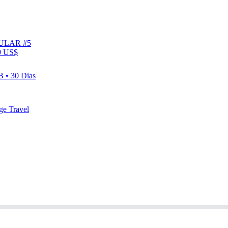
ULAR #5
9 US$
 • 30 Dias
ge Travel