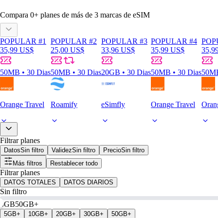
Compara
0
+ planes de más de
3
marcas de eSIM
POPULAR #1
POPULAR #2
POPULAR #3
POPULAR #4
POP
35,99 US$
25,00 US$
33,96 US$
35,99 US$
35,9
50MB • 30 Dias
50MB • 30 Dias
20GB • 30 Dias
50MB • 30 Dias
50MB
Orange Travel
Roamify
eSimfly
Orange Travel
Oran
Filtrar planes
Datos
Sin filtro
Validez
Sin filtro
Precio
Sin filtro
Más filtros
Restablecer todo
Filtrar planes
DATOS TOTALES
DATOS DIARIOS
Sin filtro
0GB
50GB+
5GB+
10GB+
20GB+
30GB+
50GB+