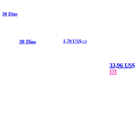
30 Dias
30 Dias
1,70 US$
/GB
33,96 US$