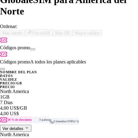
Norte
Ordenar:
Más barato
Precio/GB
Más GB
Mayor validez
Códigos promo
Códigos promo
A todos los planes aplicables
NOMBRE DEL PLAN
DATOS
VALIDEZ
PRECIO/GB
PRECIO
North America
1GB
7 Dias
4,00 US$
/GB
4,00 US$
10 % de descuento
3 países
Llamadas/SMS
(+1)
Ver detalles
North America