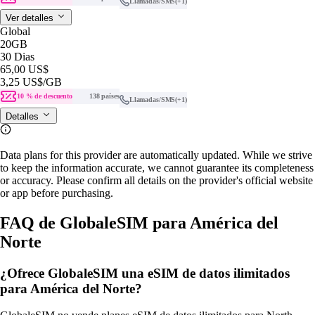
Llamadas/SMS
(+1)
Ver detalles
Global
20GB
30 Dias
65,00 US$
3,25 US$
/GB
10 % de descuento
138 países
Llamadas/SMS
(+1)
Detalles
Data plans for this provider are automatically updated. While we strive
to keep the information accurate, we cannot guarantee its completeness
or accuracy. Please confirm all details on the provider's official website
or app before purchasing.
FAQ de GlobaleSIM para América del
Norte
¿Ofrece GlobaleSIM una eSIM de datos ilimitados
para América del Norte?