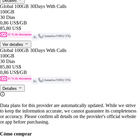
Detalles
Global 100GB 30Days With Calls
100GB
30 Dias
0,86 US$
/GB
85,80 US$
15 % de descuento
Llamadas/SMS
(+376)
5G
Ver detalles
Global 100GB 30Days With Calls
100GB
30 Dias
85,80 US$
0,86 US$
/GB
15 % de descuento
Llamadas/SMS
(+376)
5G
Detalles
Data plans for this provider are automatically updated. While we strive
to keep the information accurate, we cannot guarantee its completeness
or accuracy. Please confirm all details on the provider's official website
or app before purchasing.
Cómo comprar