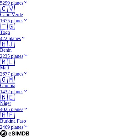
5299 planes
🇨🇻
Cabo Verde
1675 planes
🇹🇬
Togo
422 planes
🇧🇯
Benín
2235 planes
🇲🇱
Mali
2677 planes
🇬🇲
Gambia
1432 planes
🇳🇪
Níger
4025 planes
🇧🇫
Burkina Faso
2469 planes