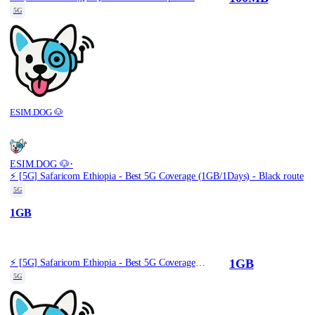
5G
ESIM.DOG 🐶
·
ESIM.DOG 🐶
⚡️ [5G] Safaricom Ethiopia - Best 5G Coverage (1GB/1Days) - Black route
5G
1GB
1GB
⚡️ [5G] Safaricom Ethiopia - Best 5G Coverage (1GB/1Days) - Black route
5G