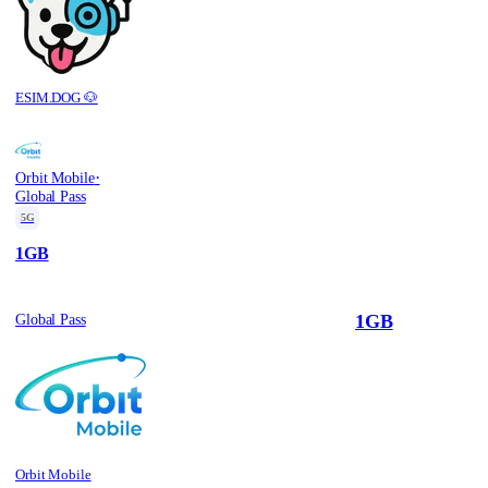
ESIM.DOG 🐶
·
Orbit Mobile
Global Pass
5G
1GB
1GB
Global Pass
Orbit Mobile