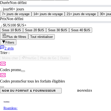
Durée
Non défini
1 jour
90+ jours
7+ jours de voyage
14+ jours de voyage
21+ jours de voyage
30+ jou
Prix
Non défini
0 $US
100 $US+
Sous 10 $US
Sous 20 $US
Sous 30 $US
Sous 40 $US
Plus de filtres
Tout réinitialiser
Filters
2 avis
Trier :
Moins cher
Prix/Go
Plus de Go
Durée
Codes promo
Codes promo
Sur tous les forfaits éligibles
NOM DU FORFAIT & FOURNISSEUR
DONNÉES
·
Roamless