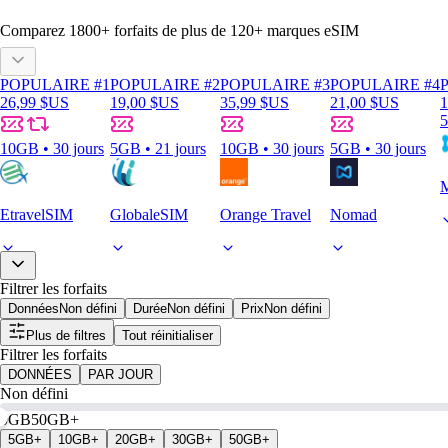
Comparez
1800
+ forfaits de plus de
120+
marques eSIM
POPULAIRE #1
POPULAIRE #2
POPULAIRE #3
POPULAIRE #4
26,99 $US
19,00 $US
35,99 $US
21,00 $US
1
5
10GB • 30 jours
5GB • 21 jours
10GB • 30 jours
5GB • 30 jours
M
EtravelSIM
GlobaleSIM
Orange Travel
Nomad
Filtrer les forfaits
Données
Non défini
Durée
Non défini
Prix
Non défini
Plus de filtres
Tout réinitialiser
Filtrer les forfaits
DONNÉES
PAR JOUR
Non défini
0GB
50GB+
5GB+
10GB+
20GB+
30GB+
50GB+