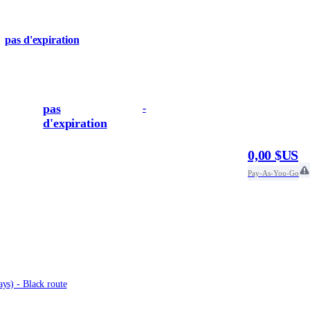
pas d'expiration
pas
-
d'expiration
0,00 $US
Pay-As-You-Go
ys) - Black route