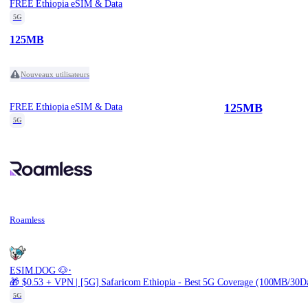
FREE Ethiopia eSIM & Data
5G
125MB
Nouveaux utilisateurs
125MB
FREE Ethiopia eSIM & Data
5G
Roamless
·
ESIM.DOG 🐶
🎁 $0.53 + VPN | [5G] Safaricom Ethiopia - Best 5G Coverage (100MB/30Da
5G