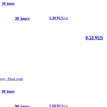
30 jours
30 jours
5,30 $US
/GB
0,53 $US
ys) - Black route
90 jours
90 jours
5,50 $US
/GB