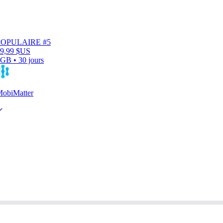
POPULAIRE #5
9,99 $US
GB • 30 jours
obiMatter