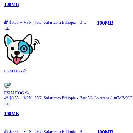
100MB
100MB
🎁 $0.53 + VPN | [5G] Safaricom Ethiopia - Best 5G Coverage (100MB/30Days) - Black route
5G
ESIM.DOG 🐶
·
ESIM.DOG 🐶
🎁 $0.55 + VPN | [5G] Safaricom Ethiopia - Best 5G Coverage (100MB/90Da
5G
100MB
100MB
🎁 $0.55 + VPN | [5G] Safaricom Ethiopia - Best 5G Coverage (100MB/90Days) - Black route