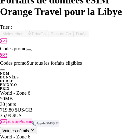
Forfaits de données eSIM
Orange Travel pour la Libye
Trier :
Moins cher
Prix/Go
Plus de Go
Durée
Codes promo
Codes promo
Sur tous les forfaits éligibles
NOM
DONNÉES
DURÉE
PRIX/GO
PRIX
World - Zone 6
50MB
30 jours
719,80 $US
/GB
35,99 $US
25 % de réduction
Appels/SMS
(+33)
Voir les détails
World - Zone 6