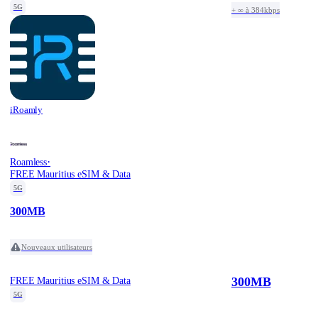
5G
+ ∞ à 384kbps
iRoamly
·
Roamless
FREE Mauritius eSIM & Data
5G
300MB
Nouveaux utilisateurs
300MB
FREE Mauritius eSIM & Data
5G