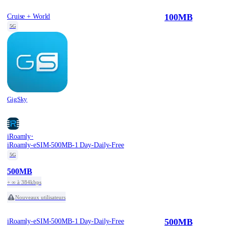
100MB
Cruise + World
5G
GigSky
·
iRoamly
iRoamly-eSIM-500MB-1 Day-Daily-Free
5G
500MB
+ ∞ à 384kbps
Nouveaux utilisateurs
500MB
iRoamly-eSIM-500MB-1 Day-Daily-Free