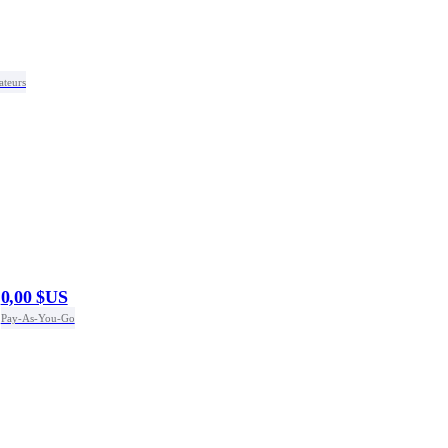
ateurs
0,00 $US
Pay-As-You-Go