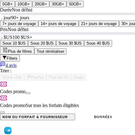
5GB+
10GB+
20GB+
30GB+
50GB+
Durée
Non défini
1 jour
90+ jours
7+ jours de voyage
14+ jours de voyage
21+ jours de voyage
30+ jou
Prix
Non défini
0 $US
100 $US+
Sous 10 $US
Sous 20 $US
Sous 30 $US
Sous 40 $US
Plus de filtres
Tout réinitialiser
Filters
4 avis
Trier :
Moins cher
Prix/Go
Plus de Go
Durée
Codes promo
Codes promo
Sur tous les forfaits éligibles
NOM DU FORFAIT & FOURNISSEUR
DONNÉES