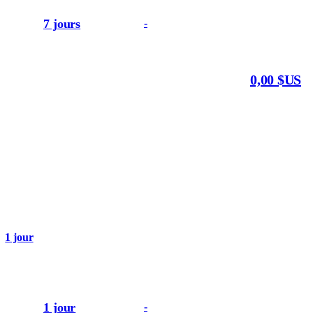
7 jours
-
0,00 $US
1 jour
1 jour
-