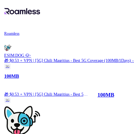
Roamless
·
ESIM.DOG 🐶
🎁 $0.53 + VPN | [5G] Chili Mauritius - Best 5G Coverage (100MB/1Days) -
5G
100MB
100MB
🎁 $0.53 + VPN | [5G] Chili Mauritius - Best 5G Coverage (100MB/1Days) - Black route
5G