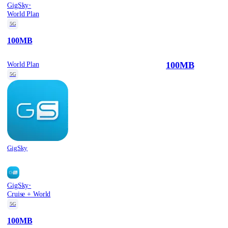
·
GigSky
World Plan
5G
100MB
100MB
World Plan
5G
GigSky
·
GigSky
Cruise + World
5G
100MB