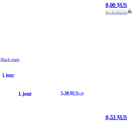
0,00 $US
Pay-As-You-Go
 Black route
1 jour
1 jour
5,30 $US
/GB
0,53 $US