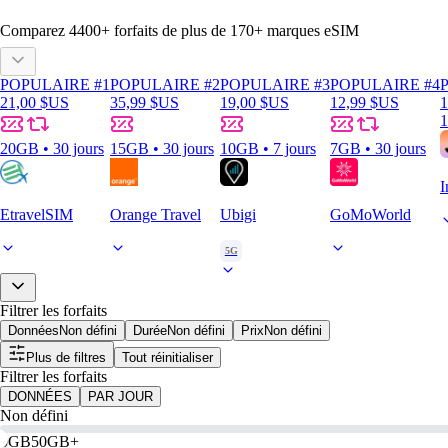
Comparez
4400
+ forfaits de plus de
170+
marques eSIM
POPULAIRE #1
POPULAIRE #2
POPULAIRE #3
POPULAIRE #4
21,00 $US
35,99 $US
19,00 $US
12,99 $US
1
1
20GB • 30 jours
15GB • 30 jours
10GB • 7 jours
7GB • 30 jours
I
EtravelSIM
Orange Travel
Ubigi
GoMoWorld
5G
Filtrer les forfaits
Données
Non défini
Durée
Non défini
Prix
Non défini
Plus de filtres
Tout réinitialiser
Filtrer les forfaits
DONNÉES
PAR JOUR
Non défini
0GB
50GB+