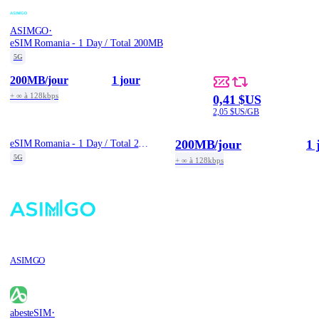
·
ASIMGO
eSIM Romania - 1 Day / Total 200MB
5G
200MB
/jour
1 jour
+ ∞ à 128kbps
0,41 $US
2,05 $US/GB
200MB
/jour
1 
eSIM Romania - 1 Day / Total 200MB
5G
+ ∞ à 128kbps
ASIMGO
·
abesteSIM