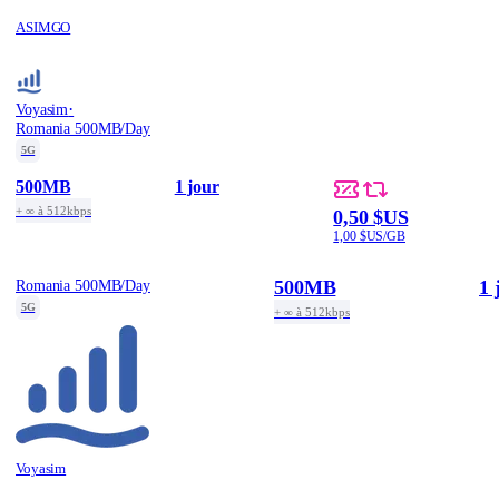
ASIMGO
·
Voyasim
Romania 500MB/Day
5G
500MB
1 jour
+ ∞ à 512kbps
0,50 $US
1,00 $US/GB
500MB
1 
Romania 500MB/Day
5G
+ ∞ à 512kbps
Voyasim