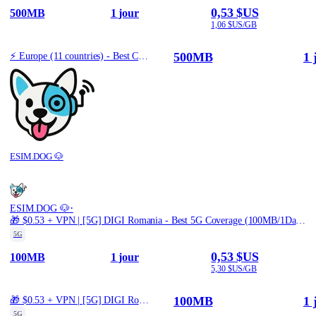
0,53 $US
500MB
1 jour
1,06 $US/GB
500MB
1 
⚡️ Europe (11 countries) - Best Coverage (500MB/1Days) - Green route
ESIM.DOG 🐶
·
ESIM.DOG 🐶
🎁 $0.53 + VPN | [5G] DIGI Romania - Best 5G Coverage (100MB/1Days) - Black route
5G
0,53 $US
100MB
1 jour
5,30 $US/GB
100MB
1 
🎁 $0.53 + VPN | [5G] DIGI Romania - Best 5G Coverage (100MB/1Days) - Black route
5G