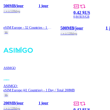
500MB
/jour
1 jour
+ ∞ à 128kbps
0,42 $US
0,84 $US/GB
500MB
/jour
1 
eSIM Europe - 32 Countries - 1 Day / Daily 500MB
5G
+ ∞ à 128kbps
ASIMGO
·
ASIMGO
eSIM Europe (41 Countries) - 1 Day / Total 200MB
5G
200MB
/jour
1 jour
+ ∞ à 128kbps
0,42 $US