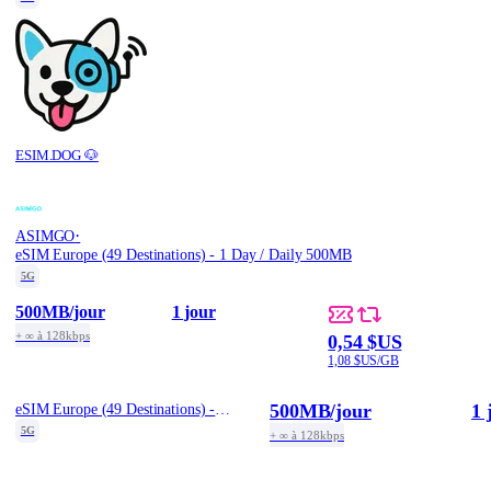
ESIM.DOG 🐶
·
ASIMGO
eSIM Europe (49 Destinations) - 1 Day / Daily 500MB
5G
500MB
/jour
1 jour
+ ∞ à 128kbps
0,54 $US
1,08 $US/GB
500MB
/jour
1 
eSIM Europe (49 Destinations) - 1 Day / Daily 500MB
5G
+ ∞ à 128kbps