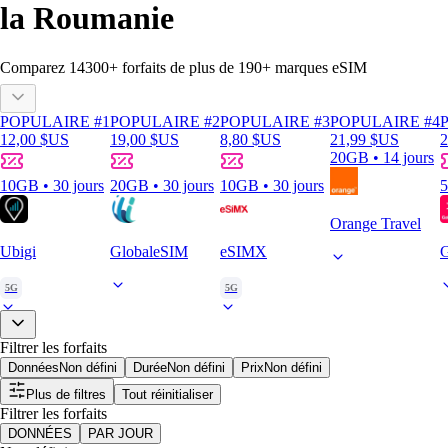
la Roumanie
Comparez
14300
+ forfaits de plus de
190+
marques eSIM
POPULAIRE #1
POPULAIRE #2
POPULAIRE #3
POPULAIRE #4
12,00 $US
19,00 $US
8,80 $US
21,99 $US
2
20GB • 14 jours
10GB • 30 jours
20GB • 30 jours
10GB • 30 jours
5
Orange Travel
Ubigi
GlobaleSIM
eSIMX
5G
5G
Filtrer les forfaits
Données
Non défini
Durée
Non défini
Prix
Non défini
Plus de filtres
Tout réinitialiser
Filtrer les forfaits
DONNÉES
PAR JOUR