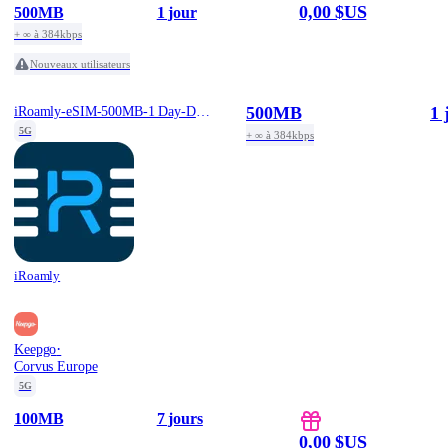
0,00 $US
500MB
1 jour
+ ∞ à 384kbps
Nouveaux utilisateurs
500MB
1 
iRoamly-eSIM-500MB-1 Day-Daily-Free
5G
+ ∞ à 384kbps
iRoamly
·
Keepgo
Corvus Europe
5G
100MB
7 jours
0,00 $US