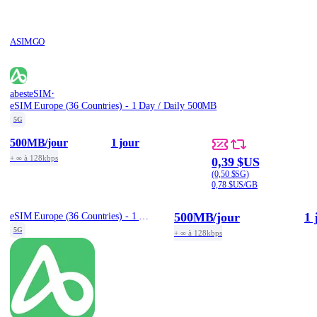
ASIMGO
·
abesteSIM
eSIM Europe (36 Countries) - 1 Day / Daily 500MB
5G
500MB
/jour
1 jour
+ ∞ à 128kbps
0,39 $US
(0,50 $SG)
0,78 $US/GB
500MB
/jour
1 
eSIM Europe (36 Countries) - 1 Day / Daily 500MB
5G
+ ∞ à 128kbps