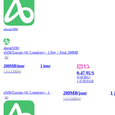
abesteSIM
·
abesteSIM
eSIM Europe (41 Countries) - 1 Day / Total 200MB
5G
200MB
/jour
1 jour
+ ∞ à 128kbps
0,47 $US
(0,60 $SG)
2,35 $US/GB
200MB
/jour
1 
eSIM Europe (41 Countries) - 1 Day / Total 200MB
5G
+ ∞ à 128kbps