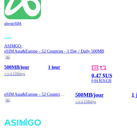
abesteSIM
·
ASIMGO
eSIM Asia&Europe - 52 Countries - 1 Day / Daily 500MB
5G
500MB
/jour
1 jour
+ ∞ à 128kbps
0,47 $US
0,94 $US/GB
500MB
/jour
1 
eSIM Asia&Europe - 52 Countries - 1 Day / Daily 500MB
5G
+ ∞ à 128kbps