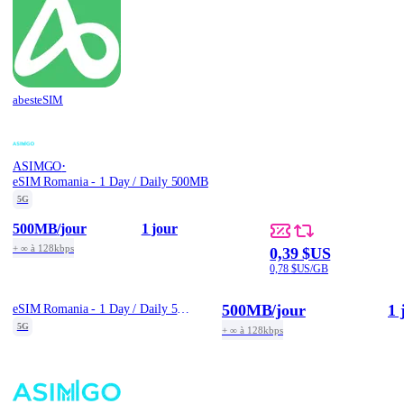
abesteSIM
·
ASIMGO
eSIM Romania - 1 Day / Daily 500MB
5G
500MB
/jour
1 jour
+ ∞ à 128kbps
0,39 $US
0,78 $US/GB
500MB
/jour
1 
eSIM Romania - 1 Day / Daily 500MB
5G
+ ∞ à 128kbps