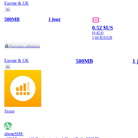
Europe & UK
5G
500MB
1 jour
0,52 $US
(0,45 €)
1,04 $US/GB
Nouveaux utilisateurs
500MB
1 
Europe & UK
5G
Yesim
·
abesteSIM