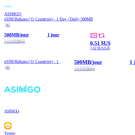
·
ASIMGO
eSIM Balkans (11 Countries) - 1 Day / Daily 500MB
5G
500MB
/jour
1 jour
+ ∞ à 512kbps
0,51 $US
1,02 $US/GB
500MB
/jour
1 
eSIM Balkans (11 Countries) - 1 Day / Daily 500MB
5G
+ ∞ à 512kbps
ASIMGO
·
Yesim