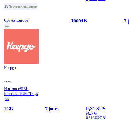
Nouveaux utilisateurs
100MB
7 
Corvus Europe
5G
Keepgo
·
Horizon eSIM
Romania 1GB 7Days
5G
0,31 $US
1GB
7 jours
(0,27 €)
0,31 $US/GB