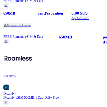
FREE Romania eSIM & Data
5G
0,00 $US
650MB
pas d'expiration
Pay-As-You-Go
Nouveaux utilisateurs
650MB
pa
FREE Romania eSIM & Data
d'
5G
Roamless
·
iRoamly
iRoamly-eSIM-500MB-1 Day-Daily-Free
5G