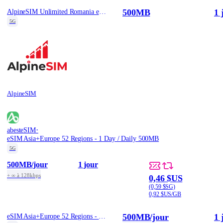
500MB
1 
AlpineSIM Unlimited Romania eSIM - 500MB/Day / 1
5G
AlpineSIM
·
abesteSIM
eSIM Asia+Europe 52 Regions - 1 Day / Daily 500MB
5G
500MB
/jour
1 jour
+ ∞ à 128kbps
0,46 $US
(0,59 $SG)
0,92 $US/GB
500MB
/jour
1 
eSIM Asia+Europe 52 Regions - 1 Day / Daily 500MB