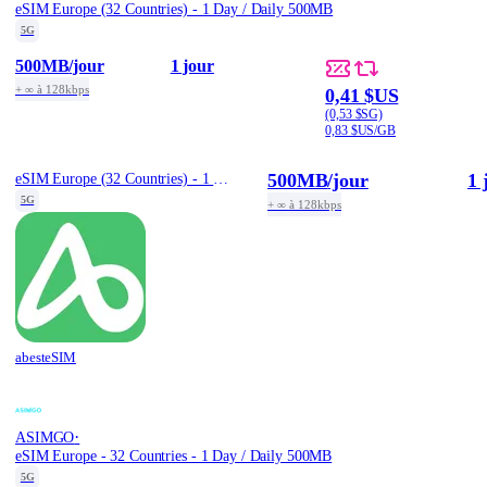
eSIM Europe (32 Countries) - 1 Day / Daily 500MB
5G
500MB
/jour
1 jour
+ ∞ à 128kbps
0,41 $US
(0,53 $SG)
0,83 $US/GB
500MB
/jour
1 
eSIM Europe (32 Countries) - 1 Day / Daily 500MB
5G
+ ∞ à 128kbps
abesteSIM
·
ASIMGO
eSIM Europe - 32 Countries - 1 Day / Daily 500MB
5G