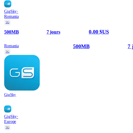
·
GigSky
Romania
5G
0,00 $US
500MB
7 jours
500MB
7 
Romania
5G
GigSky
·
GigSky
Europe
5G