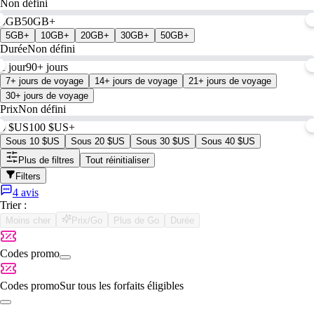
Non défini
0GB
50GB+
5GB+
10GB+
20GB+
30GB+
50GB+
Durée
Non défini
1 jour
90+ jours
7+ jours de voyage
14+ jours de voyage
21+ jours de voyage
30+ jours de voyage
Prix
Non défini
0 $US
100 $US+
Sous 10 $US
Sous 20 $US
Sous 30 $US
Sous 40 $US
Plus de filtres
Tout réinitialiser
Filters
4 avis
Trier :
Moins cher
Prix/Go
Plus de Go
Durée
Codes promo
Codes promo
Sur tous les forfaits éligibles