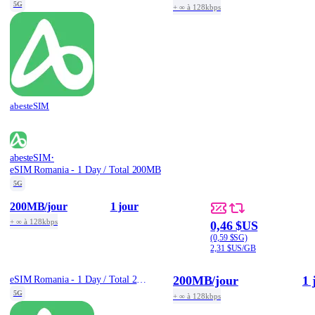
5G
+ ∞ à 128kbps
abesteSIM
·
abesteSIM
eSIM Romania - 1 Day / Total 200MB
5G
200MB
/jour
1 jour
+ ∞ à 128kbps
0,46 $US
(0,59 $SG)
2,31 $US/GB
200MB
/jour
1 
eSIM Romania - 1 Day / Total 200MB
5G
+ ∞ à 128kbps