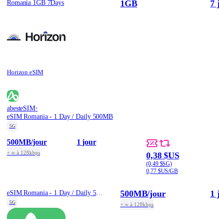
1GB
7 
Romania 1GB 7Days
Horizon eSIM
·
abesteSIM
eSIM Romania - 1 Day / Daily 500MB
5G
500MB
/jour
1 jour
+ ∞ à 128kbps
0,38 $US
(0,49 $SG)
0,77 $US/GB
500MB
/jour
1 
eSIM Romania - 1 Day / Daily 500MB
5G
+ ∞ à 128kbps