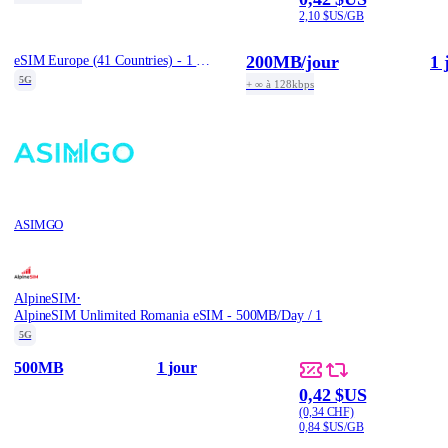
2,10 $US/GB
200MB
/jour
1 
eSIM Europe (41 Countries) - 1 Day / Total 200MB
5G
+ ∞ à 128kbps
ASIMGO
·
AlpineSIM
AlpineSIM Unlimited Romania eSIM - 500MB/Day / 1
5G
500MB
1 jour
0,42 $US
(0,34 CHF)
0,84 $US/GB