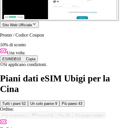
Sito Web Ufficiale
Promo / Codice Coupon
10% di sconto
Una volta
ESIMDB10
Copia
Si applicano condizioni.
Piani dati eSIM Ubigi per la
Cina
Tutti i piani
52
Un solo paese
9
Più paesi
43
Ordina:
Più economico
Prezzo/GB
Più GB
Più lunga validità