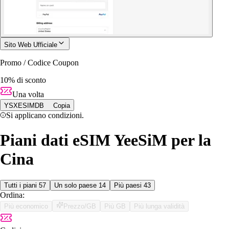
Sito Web Ufficiale
Promo / Codice Coupon
10% di sconto
Una volta
YSXESIMDB
Copia
Si applicano condizioni.
Piani dati eSIM YeeSiM per la
Cina
Tutti i piani
57
Un solo paese
14
Più paesi
43
Ordina:
Più economico
Prezzo/GB
Più GB
Più lunga validità