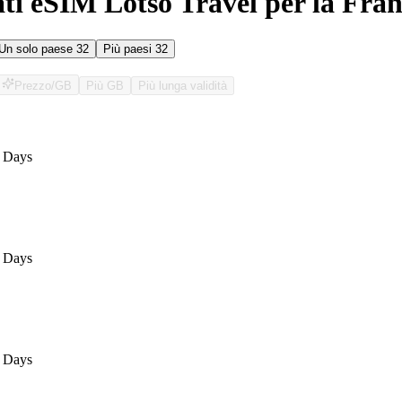
ati eSIM Lotso Travel per la Fran
Un solo paese
32
Più paesi
32
Prezzo/GB
Più GB
Più lunga validità
O
 Days
 Days
 Days