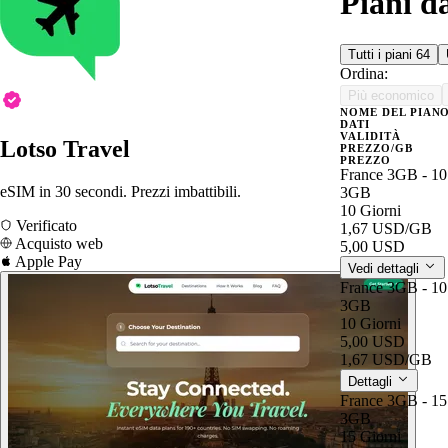
Piani d
Tutti i piani
64
Ordina:
Più economico
NOME DEL PIAN
DATI
VALIDITÀ
Lotso Travel
PREZZO/GB
PREZZO
France 3GB - 10
eSIM in 30 secondi. Prezzi imbattibili.
3GB
10 Giorni
Verificato
1,67 USD
/GB
Acquisto web
5,00 USD
Apple Pay
Vedi dettagli
France 3GB - 10
3GB
10 Giorni
5,00 USD
1,67 USD
/GB
Dettagli
France 3GB - 15
3GB
15 Giorni