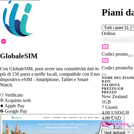
Piani d
Tutti i piani
11
Ordina:
Più economico
Codici promo
GlobaleSIM
Codici promo
Su 
Con GlobaleSIM, puoi avere una connettività dati in
più di 150 paesi a tariffe locali, compatibile con il tuo
NOME DEL PIAN
dispositivo eSIM - Smartphone, Tablet e Smart
DATI
Watch.
VALIDITÀ
PREZZO/GB
PREZZO
Verificato
New Zealand
Acquisto web
1GB
Apple Pay
7 Giorni
Google Pay
4,00 USD
/GB
4,00 USD
10% di sconto
C
Vedi dettagli