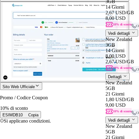
3GB
14 Giorni
2,67 USD
/GB
8,00 USD
10% di sconto
C
Vedi dettagli
New Zealand
3GB
14 Giorni
8,00 USD
2,67 USD
/GB
10% di sconto
C
Dettagli
New Zealand
Sito Web Ufficiale
5GB
21 Giorni
Promo / Codice Coupon
1,80 USD
/GB
9,00 USD
10% di sconto
10% di sconto
C
ESIMDB10
Copia
Vedi dettagli
Si applicano condizioni.
New Zealand
5GB
21 Giorni