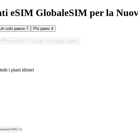
ati eSIM GlobaleSIM per la Nuo
Un solo paese
7
Più paesi
4
Prezzo/GB
Più GB
Più lunga validità
tutti i piani idonei
O
hiamate/SMS
(+1)