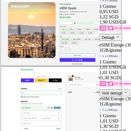
+ ∞ a 128kbps
1 Giorno
0,95 USD
1,22 SGD
1,90 USD
/GB
5% di sconto
Dettagli
eSIM Europe (36
1GB
/giorno
+ ∞ a 128kbps
1 Giorno
1,01 USD
/GB
1,01 USD
(1,30 SGD)
5% di sconto
Vedi dettagli
eSIM Europe (36
1GB
/giorno
+ ∞ a 128kbps
1 Giorno
1,01 USD
1,30 SGD