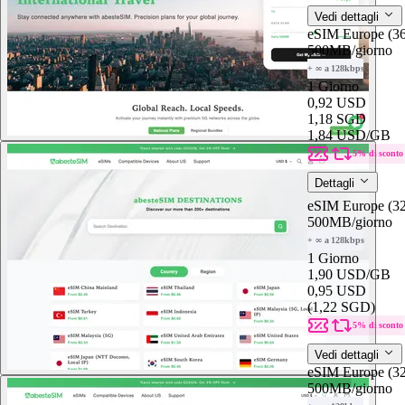
Vedi dettagli
eSIM Europe (36
500MB
/giorno
+ ∞ a 128kbps
1 Giorno
0,92 USD
1,18 SGD
1,84 USD
/GB
5% di sconto
Dettagli
eSIM Europe (32
500MB
/giorno
+ ∞ a 128kbps
1 Giorno
1,90 USD
/GB
0,95 USD
(1,22 SGD)
5% di sconto
Vedi dettagli
eSIM Europe (32
500MB
/giorno