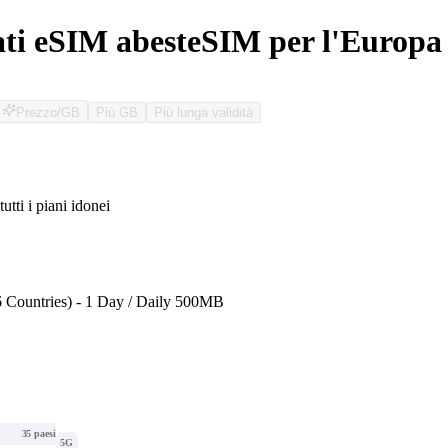
ati eSIM abesteSIM per l'Europa
Prezzo/GB
Più GB
Più lunga validità
tutti i piani idonei
O
 Countries) - 1 Day / Daily 500MB
35 paesi
5G