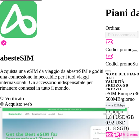
Piani d
Ordina:
Più economico
Codici promo
abesteSIM
Codici promo
Su 
Acquista una eSIM da viaggio da abesteSIM e goditi
NOME DEL PIAN
una connessione impeccabile per i tuoi viaggi
DATI
internazionali. Un accessorio indispensabile per
VALIDITÀ
PREZZO/GB
rimanere connessi in tutto il mondo.
PREZZO
eSIM Europe (36
Verificato
500MB
/giorno
Acquisto web
+ ∞ a 128kbps
1 Giorno
1,84 USD
/GB
0,92 USD
(1,18 SGD)
5% di sconto