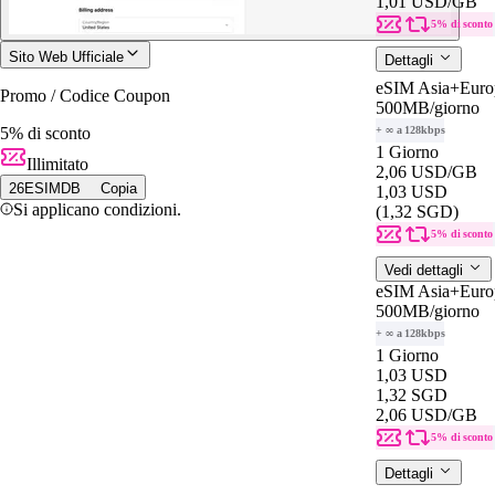
1,01 USD
/GB
5% di sconto
Sito Web Ufficiale
Dettagli
eSIM Asia+Europ
Promo / Codice Coupon
500MB
/giorno
5% di sconto
+ ∞ a 128kbps
1 Giorno
Illimitato
2,06 USD
/GB
26ESIMDB
Copia
1,03 USD
Si applicano condizioni.
(1,32 SGD)
5% di sconto
Vedi dettagli
eSIM Asia+Europ
500MB
/giorno
+ ∞ a 128kbps
1 Giorno
1,03 USD
1,32 SGD
2,06 USD
/GB
5% di sconto
Dettagli