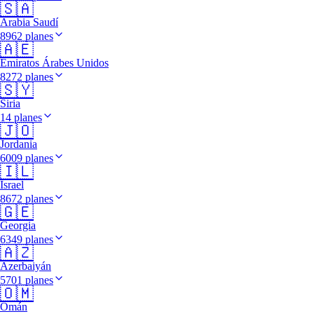
🇸🇦
Arabia Saudí
8962 planes
🇦🇪
Emiratos Árabes Unidos
8272 planes
🇸🇾
Siria
14 planes
🇯🇴
Jordania
6009 planes
🇮🇱
Israel
8672 planes
🇬🇪
Georgia
6349 planes
🇦🇿
Azerbaiyán
5701 planes
🇴🇲
Omán