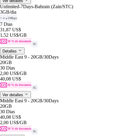
Ver detalles
Unlimited-7Days-Bahrain (Zain/STC)
3GB
/dia
+ ∞ a 1Mbps
7 Dias
31,87 US$
1,52 US$
/GB
10 % de descuento
5G
Detalles
Middle East 9 - 20GB/30Days
20GB
30 Dias
2,00 US$
/GB
40,08 US$
10 % de descuento
5G
Ver detalles
Middle East 9 - 20GB/30Days
20GB
30 Dias
40,08 US$
2,00 US$
/GB
10 % de descuento
5G