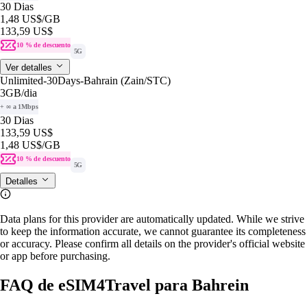
30 Dias
1,48 US$
/GB
133,59 US$
10 % de descuento
5G
Ver detalles
Unlimited-30Days-Bahrain (Zain/STC)
3GB
/dia
+ ∞ a 1Mbps
30 Dias
133,59 US$
1,48 US$
/GB
10 % de descuento
5G
Detalles
Data plans for this provider are automatically updated. While we strive
to keep the information accurate, we cannot guarantee its completeness
or accuracy. Please confirm all details on the provider's official website
or app before purchasing.
FAQ de eSIM4Travel para Bahrein