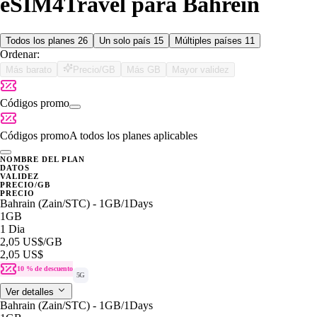
eSIM4Travel para Bahrein
Todos los planes
26
Un solo país
15
Múltiples países
11
Ordenar:
Más barato
Precio/GB
Más GB
Mayor validez
Códigos promo
Códigos promo
A todos los planes aplicables
NOMBRE DEL PLAN
DATOS
VALIDEZ
PRECIO/GB
PRECIO
Bahrain (Zain/STC) - 1GB/1Days
1GB
1 Dia
2,05 US$
/GB
2,05 US$
10 % de descuento
5G
Ver detalles
Bahrain (Zain/STC) - 1GB/1Days