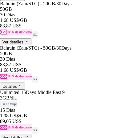
Bahrain (Zain/STC) - 50GB/30Days
50GB
30 Dias
1,68 US$
/GB
83,87 US$
10 % de descuento
5G
Ver detalles
Bahrain (Zain/STC) - 50GB/30Days
50GB
30 Dias
83,87 US$
1,68 US$
/GB
10 % de descuento
5G
Detalles
Unlimited-15Days-Middle East 9
3GB
/dia
+ ∞ a 1Mbps
15 Dias
1,98 US$
/GB
89,05 US$
10 % de descuento
5G
Ver detalles