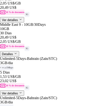
2,05 US$
/GB
20,49 US$
10 % de descuento
5G
Ver detalles
Middle East 9 - 10GB/30Days
10GB
30 Dias
20,49 US$
2,05 US$
/GB
10 % de descuento
5G
Detalles
Unlimited-5Days-Bahrain (Zain/STC)
3GB
/dia
+ ∞ a 1Mbps
5 Dias
1,53 US$
/GB
23,02 US$
10 % de descuento
5G
Ver detalles
Unlimited-5Days-Bahrain (Zain/STC)
3GB
/dia