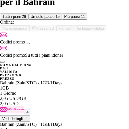
per il Bahrain
Tutti i piani
26
Un solo paese
15
Più paesi
11
Ordina:
Più economico
Prezzo/GB
Più GB
Più lunga validità
Codici promo
Codici promo
Su tutti i piani idonei
NOME DEL PIANO
DATI
VALIDITÀ
PREZZO/GB
PREZZO
Bahrain (Zain/STC) - 1GB/1Days
1GB
1 Giorno
2,05 USD
/GB
2,05 USD
10% di sconto
5G
Vedi dettagli
Bahrain (Zain/STC) - 1GB/1Days