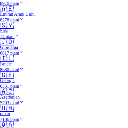
8970 piani
🇦🇪
Emirati Arabi Uniti
8278 piani
🇸🇾
Siria
14 piani
🇯🇴
Giordania
6017 piani
🇮🇱
Israele
8680 piani
🇬🇪
Georgia
6351 piani
🇦🇿
Azerbaijan
5703 piani
🇴🇲
oman
7106 piani
🇶🇦