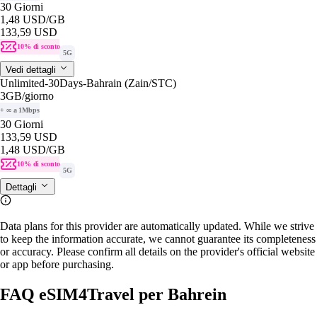
30 Giorni
1,48 USD
/GB
133,59 USD
10% di sconto
5G
Vedi dettagli
Unlimited-30Days-Bahrain (Zain/STC)
3GB
/giorno
+ ∞ a 1Mbps
30 Giorni
133,59 USD
1,48 USD
/GB
10% di sconto
5G
Dettagli
Data plans for this provider are automatically updated. While we strive
to keep the information accurate, we cannot guarantee its completeness
or accuracy. Please confirm all details on the provider's official website
or app before purchasing.
FAQ eSIM4Travel per Bahrein