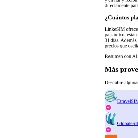
directamente para
¿Cuántos pla
LinkeSIM ofrece u
país único, está
31 días. Además, 
precios que oscil
Resumen con AI.
Más prove
Descubre algunas
EtravelSI
GlobaleS