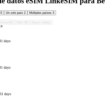
de datos eSIM LinkeSIM para Be
s
5
Un solo país
2
Múltiples países
3
Precio/GB
Más GB
Mayor validez
AN
31 days
31 days
31 days