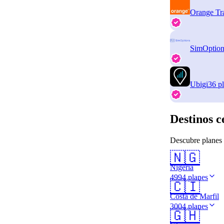
Orange Tr
SimOption
Ubigi
36 p
Destinos c
Descubre planes 
🇳🇬
Nigeria
4994 planes
🇨🇮
Costa de Marfil
3004 planes
🇬🇭