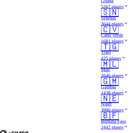
Ghana
5267 planes
🇸🇳
Senegal
3644 planes
🇨🇻
Cabo Verde
1681 planes
🇹🇬
Togo
425 planes
🇲🇱
Mali
2646 planes
🇬🇲
Gambia
1438 planes
🇳🇪
Níger
3996 planes
🇧🇫
Burkina Faso
2442 planes