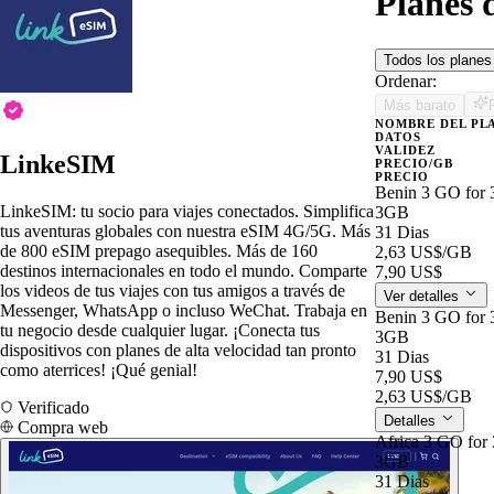
Planes 
Todos los plane
Ordenar:
Más barato
NOMBRE DEL PL
DATOS
VALIDEZ
LinkeSIM
PRECIO/GB
PRECIO
Benin 3 GO for 
LinkeSIM: tu socio para viajes conectados. Simplifica
3GB
tus aventuras globales con nuestra eSIM 4G/5G. Más
31 Dias
de 800 eSIM prepago asequibles. Más de 160
2,63 US$
/GB
destinos internacionales en todo el mundo. Comparte
7,90 US$
los videos de tus viajes con tus amigos a través de
Ver detalles
Messenger, WhatsApp o incluso WeChat. Trabaja en
Benin 3 GO for 
tu negocio desde cualquier lugar. ¡Conecta tus
3GB
dispositivos con planes de alta velocidad tan pronto
31 Dias
como aterrices! ¡Qué genial!
7,90 US$
2,63 US$
/GB
Verificado
Detalles
Compra web
Africa 3 GO for 
3GB
31 Dias