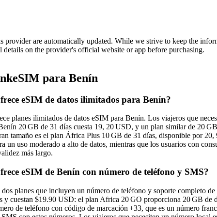
is provider are automatically updated. While we strive to keep the info
l details on the provider's official website or app before purchasing.
nkeSIM para Benín
rece eSIM de datos ilimitados para Benín?
ce planes ilimitados de datos eSIM para Benín. Los viajeros que necesit
 Benín 20 GB de 31 días cuesta 19, 20 USD, y un plan similar de 20 GB 
ran tamaño es el plan África Plus 10 GB de 31 días, disponible por 20, 
ra un uso moderado a alto de datos, mientras que los usuarios con cons
validez más largo.
rece eSIM de Benín con número de teléfono y SMS?
dos planes que incluyen un número de teléfono y soporte completo de
as y cuestan $19.90 USD: el plan Africa 20 GO proporciona 20 GB de d
mero de teléfono con código de marcación +33, que es un número francé
ir SMS con estos números. Los viajeros que necesiten un número local 