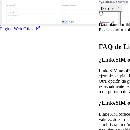
Llamadas/SMS
(+33)
Detalles
Data plans for th
Pagina Web Oficial
Please confirm al
FAQ de Li
¿LinkeSIM of
LinkeSIM no ofre
ejemplo, el plan
Otra opción de g
especialmente pa
o un período de 
¿LinkeSIM of
LinkeSIM ofrece 
validez de 31 dí
suministra un nú
y enviar y recib