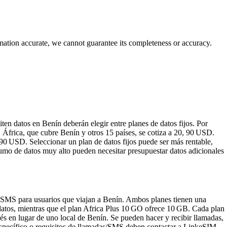
rmation accurate, we cannot guarantee its completeness or accuracy.
en datos en Benín deberán elegir entre planes de datos fijos. Por
África, que cubre Benín y otros 15 países, se cotiza a 20, 90 USD.
90 USD. Seleccionar un plan de datos fijos puede ser más rentable,
umo de datos muy alto pueden necesitar presupuestar datos adicionales
 SMS para usuarios que viajan a Benín. Ambos planes tienen una
atos, mientras que el plan Africa Plus 10 GO ofrece 10 GB. Cada plan
s en lugar de uno local de Benín. Se pueden hacer y recibir llamadas,
específico o requisitos de llamadas/SMS deben contactar a LinkeSIM