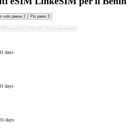
ati eSIM LinkeSIM per il Benin
n solo paese
2
Più paesi
3
Prezzo/GB
Più GB
Più lunga validità
O
31 days
31 days
31 days