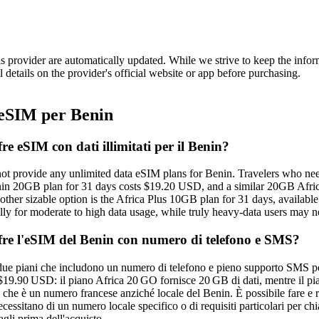
is provider are automatically updated. While we strive to keep the info
l details on the provider's official website or app before purchasing.
eSIM per Benin
e eSIM con dati illimitati per il Benin?
t provide any unlimited data eSIM plans for Benin. Travelers who need
in 20GB plan for 31 days costs $19.20 USD, and a similar 20GB Africa 
her sizable option is the Africa Plus 10GB plan for 31 days, available
ally for moderate to high data usage, while truly heavy‑data users may ne
re l'eSIM del Benin con numero di telefono e SMS?
ue piani che includono un numero di telefono e pieno supporto SMS per 
 $19.90 USD: il piano Africa 20 GO fornisce 20 GB di dati, mentre il 
 che è un numero francese anziché locale del Benin. È possibile fare e 
ecessitano di un numero locale specifico o di requisiti particolari pe
agli prima dell'acquisto.