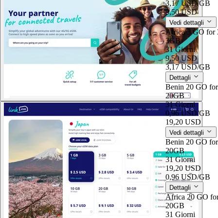
3,17 USD
/GB
9,50 USD
Vedi dettagli
Africa 3 GO for 
3GB
31 Giorni
9,50 USD
3,17 USD
/GB
Dettagli
Benin 20 GO for
20GB
31 Giorni
0,96 USD
/GB
19,20 USD
Vedi dettagli
Benin 20 GO for
20GB
31 Giorni
19,20 USD
0,96 USD
/GB
Dettagli
Africa 20 GO fo
20GB
31 Giorni