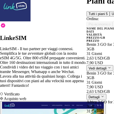
Piani d
Tutti i piani
5
U
Ordina:
Più economico
NOME DEL PIAN
DATI
VALIDITÀ
LinkeSIM
PREZZO/GB
PREZZO
Benin 3 GO for 
LinkeSIM - Il tuo partner per viaggi connessi.
3GB
Semplifica le tue avventure globali con la nostra
31 Giorni
eSIM 4G/5G. Oltre 800 eSIM prepagate convenienti.
2,63 USD
/GB
Oltre 160 destinazioni internazionali in tutto il mondo.
7,90 USD
Condividi i video del tuo viaggio con i tuoi amici
Vedi dettagli
tramite Messenger, Whatsapp o anche Wechat.
Benin 3 GO for 
Lavora alla tua attività da qualsiasi luogo. Collega i
3GB
tuoi dispositivi con piani ad alta velocità non appena
31 Giorni
atterri! Fantastico!
7,90 USD
2,63 USD
/GB
Verificato
Dettagli
Acquisto web
Africa 3 GO for 
3GB
31 Giorni