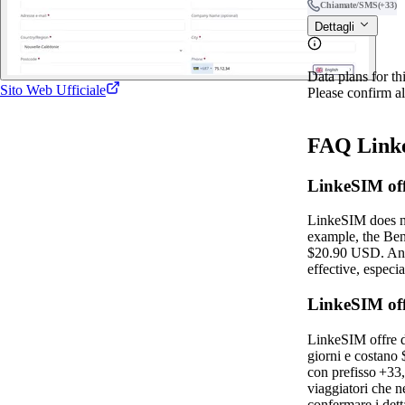
Chiamate/SMS
(+33)
Dettagli
Data plans for th
Sito Web Ufficiale
Please confirm al
FAQ Link
LinkeSIM offr
LinkeSIM does no
example, the Ben
$20.90 USD. Anot
effective, especi
LinkeSIM off
LinkeSIM offre d
giorni e costano
con prefisso +33,
viaggiatori che n
confermare i dett