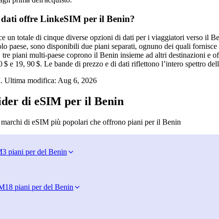
 dati offre LinkeSIM per il Benin?
 un totale di cinque diverse opzioni di dati per i viaggiatori verso il B
lo paese, sono disponibili due piani separati, ognuno dei quali fornisce
e, tre piani multi‑paese coprono il Benin insieme ad altri destinazioni e o
 $ e 19, 90 $. Le bande di prezzo e di dati riflettono l’intero spettro del
. Ultima modifica:
Aug 6, 2026
ider di eSIM per il Benin
 marchi di eSIM più popolari che offrono piani per il Benin
M
3 piani per del Benin
IM
18 piani per del Benin