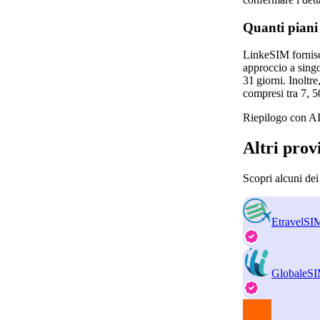
Quanti piani
LinkeSIM fornisce
approccio a singo
31 giorni. Inoltr
compresi tra 7, 50
Riepilogo con AI
Altri prov
Scopri alcuni dei
EtravelSI
GlobaleS