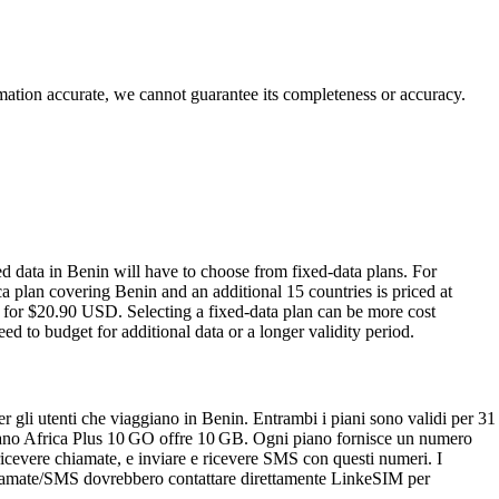
rmation accurate, we cannot guarantee its completeness or accuracy.
 data in Benin will have to choose from fixed‑data plans. For
plan covering Benin and an additional 15 countries is priced at
 for $20.90 USD. Selecting a fixed‑data plan can be more cost
ed to budget for additional data or a longer validity period.
gli utenti che viaggiano in Benin. Entrambi i piani sono validi per 31
piano Africa Plus 10 GO offre 10 GB. Ogni piano fornisce un numero
ricevere chiamate, e inviare e ricevere SMS con questi numeri. I
r chiamate/SMS dovrebbero contattare direttamente LinkeSIM per