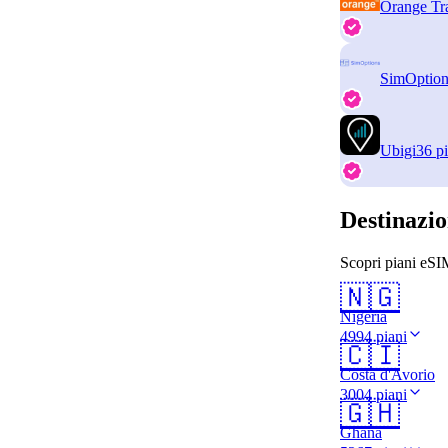
Orange Tr
SimOption
Ubigi
36 pi
Destinazio
Scopri piani eSIM
🇳🇬
Nigeria
4994 piani
🇨🇮
Costa d'Avorio
3004 piani
🇬🇭
Ghana