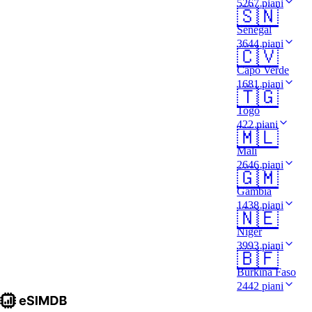
5267 piani
🇸🇳
Senegal
3644 piani
🇨🇻
Capo Verde
1681 piani
🇹🇬
Togo
422 piani
🇲🇱
Mali
2646 piani
🇬🇲
Gambia
1438 piani
🇳🇪
Niger
3993 piani
🇧🇫
Burkina Faso
2442 piani