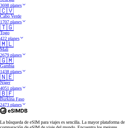
3698 planes
🇨🇻
Cabo Verde
1707 planes
🇹🇬
Togo
422 planes
🇲🇱
Mali
2679 planes
🇬🇲
Gambia
1438 planes
🇳🇪
Níger
4051 planes
🇧🇫
Burkina Faso
2473 planes
La búsqueda de eSIM para viajes es sencilla. La mayor plataforma de
comparación de eSIM de viaje del mundo. Encuentra los mejores