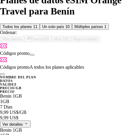
Planes de datos eSIM Orange
Travel para Benín
Todos los planes
11
Un solo país
10
Múltiples países
1
Ordenar:
Más barato
Precio/GB
Más GB
Mayor validez
Códigos promo
Códigos promo
A todos los planes aplicables
NOMBRE DEL PLAN
DATOS
VALIDEZ
PRECIO/GB
PRECIO
Benin 1GB
1GB
7 Dias
9,99 US$
/GB
9,99 US$
Ver detalles
Benin 1GB