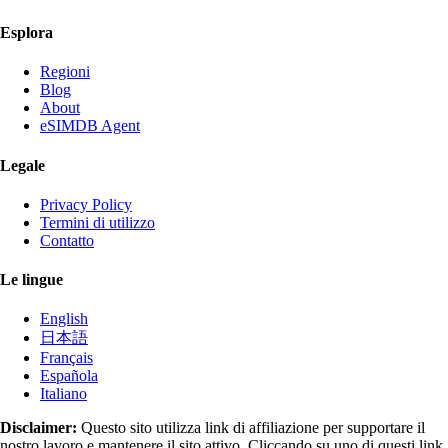
Esplora
Regioni
Blog
About
eSIMDB Agent
Legale
Privacy Policy
Termini di utilizzo
Contatto
Le lingue
English
日本語
Français
Española
Italiano
Disclaimer:
Questo sito utilizza link di affiliazione per supportare il
nostro lavoro e mantenere il sito attivo. Cliccando su uno di questi link,