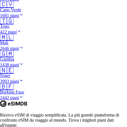
🇨🇻
Capo Verde
1681 piani
🇹🇬
Togo
422 piani
🇲🇱
Mali
2646 piani
🇬🇲
Gambia
1438 piani
🇳🇪
Niger
3993 piani
🇧🇫
Burkina Faso
2442 piani
Ricerca eSIM di viaggio semplificata. La più grande piattaforma di
confronto eSIM da viaggio al mondo. Trova i migliori piani dati
all'istante.