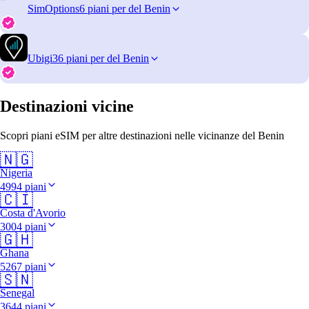
SimOptions
6 piani per del Benin
Ubigi
36 piani per del Benin
Destinazioni vicine
Scopri piani eSIM per altre destinazioni nelle vicinanze del Benin
🇳🇬
Nigeria
4994 piani
🇨🇮
Costa d'Avorio
3004 piani
🇬🇭
Ghana
5267 piani
🇸🇳
Senegal
3644 piani