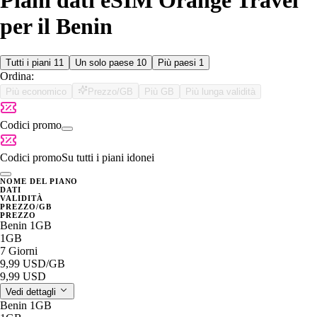
Piani dati eSIM Orange Travel
per il Benin
Tutti i piani
11
Un solo paese
10
Più paesi
1
Ordina:
Più economico
Prezzo/GB
Più GB
Più lunga validità
Codici promo
Codici promo
Su tutti i piani idonei
NOME DEL PIANO
DATI
VALIDITÀ
PREZZO/GB
PREZZO
Benin 1GB
1GB
7 Giorni
9,99 USD
/GB
9,99 USD
Vedi dettagli
Benin 1GB