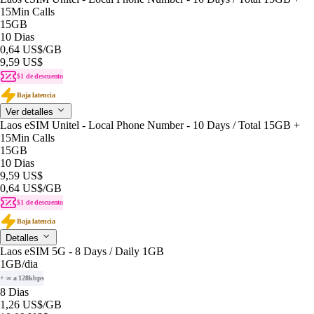
15Min Calls
15GB
10 Dias
0,64 US$
/GB
9,59 US$
$1 de descuento
Baja latencia
Ver detalles
Laos eSIM Unitel - Local Phone Number - 10 Days / Total 15GB +
15Min Calls
15GB
10 Dias
9,59 US$
0,64 US$
/GB
$1 de descuento
Baja latencia
Detalles
Laos eSIM 5G - 8 Days / Daily 1GB
1GB
/dia
+ ∞ a 128kbps
8 Dias
1,26 US$
/GB