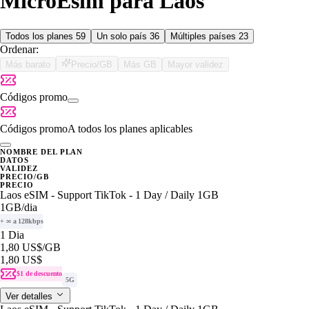
MicroEsim para Laos
Todos los planes
59
Un solo país
36
Múltiples países
23
Ordenar:
Más barato
Precio/GB
Más GB
Mayor validez
Códigos promo
Códigos promo
A todos los planes aplicables
NOMBRE DEL PLAN
DATOS
VALIDEZ
PRECIO/GB
PRECIO
Laos eSIM - Support TikTok - 1 Day / Daily 1GB
1GB
/dia
+ ∞ a 128kbps
1 Dia
1,80 US$
/GB
1,80 US$
$1 de descuento
5G
Ver detalles