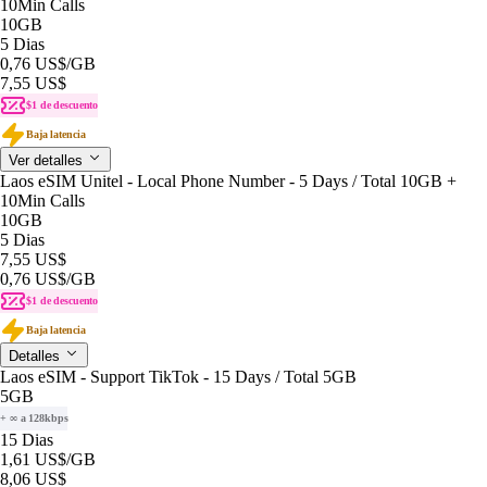
10Min Calls
10GB
5 Dias
0,76 US$
/GB
7,55 US$
$1 de descuento
Baja latencia
Ver detalles
Laos eSIM Unitel - Local Phone Number - 5 Days / Total 10GB +
10Min Calls
10GB
5 Dias
7,55 US$
0,76 US$
/GB
$1 de descuento
Baja latencia
Detalles
Laos eSIM - Support TikTok - 15 Days / Total 5GB
5GB
+ ∞ a 128kbps
15 Dias
1,61 US$
/GB
8,06 US$