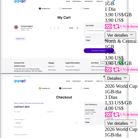
1GB
1 Dia
3,90 US$
/GB
3,90 US$
5 % de descu
Ver detalles
North & Central
1GB
1 Dia
3,90 US$
3,90 US$
/GB
5 % de descu
Detalles
2026 World Cup
1GB
/dia
3 Dias
1,33 US$
/GB
4,00 US$
5 % de descu
Ver detalles
2026 World Cup
1GB
/dia