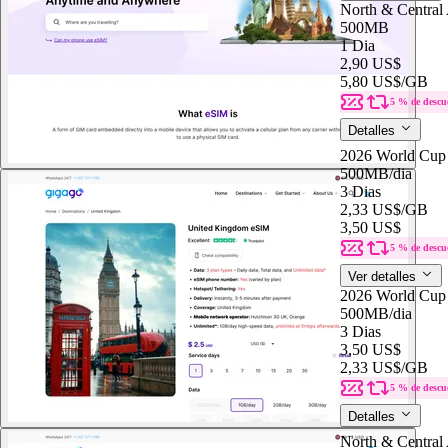
North & Central
500MB
1 Dia
2,90 US$
5,80 US$
/GB
5 % de descu
Detalles
2026 World Cup
500MB
/dia
3 Dias
2,33 US$
/GB
3,50 US$
5 % de descu
Ver detalles
2026 World Cup
500MB
/dia
3 Dias
3,50 US$
2,33 US$
/GB
5 % de descu
Detalles
North & Central