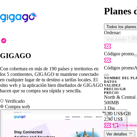
Planes
Todos los plane
Ordenar:
Más barato
Códigos promo
GIGAGO
Códigos promo
A
Con cobertura en más de 190 países y territorios en
los 5 continentes, GIGAGO te mantiene conectado
NOMBRE DEL PL
en cualquier lugar de tu destino a tarifas locales. El
DATOS
sitio web y la aplicación bien diseñados de GIGAGO
VALIDEZ
PRECIO/GB
hacen que su compra sea rápida y sencilla.
PRECIO
North & Central
Verificado
500MB
Compra web
1 Dia
5,80 US$
/GB
2,90 US$
5 % de descu
Ver detalles