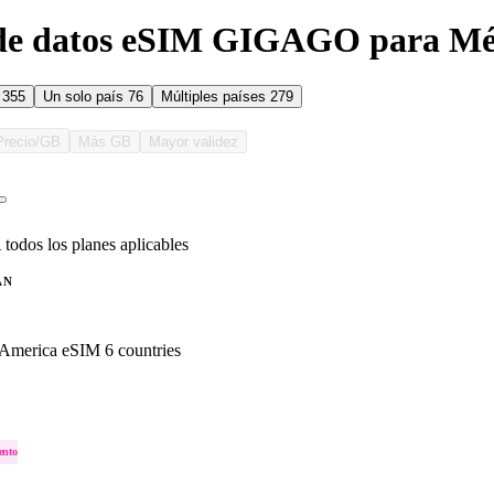
 de datos eSIM GIGAGO para Mé
s
355
Un solo país
76
Múltiples países
279
Precio/GB
Más GB
Mayor validez
 todos los planes aplicables
AN
 America eSIM 6 countries
ento