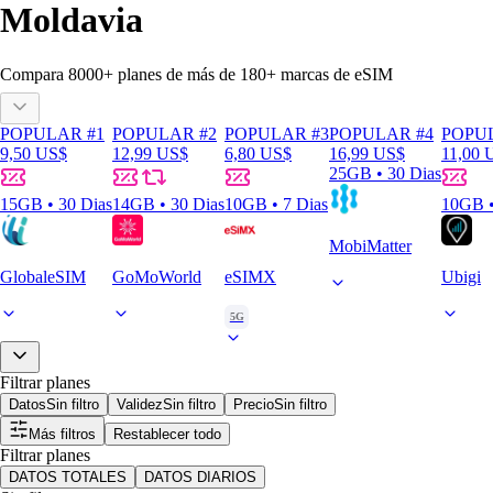
Moldavia
Compara
8000
+ planes de más de
180+
marcas de eSIM
POPULAR #1
POPULAR #2
POPULAR #3
POPULAR #4
POPU
9,50 US$
12,99 US$
6,80 US$
16,99 US$
11,00 
25GB • 30 Dias
15GB • 30 Dias
14GB • 30 Dias
10GB • 7 Dias
10GB •
MobiMatter
GlobaleSIM
GoMoWorld
eSIMX
Ubigi
5G
Filtrar planes
Datos
Sin filtro
Validez
Sin filtro
Precio
Sin filtro
Más filtros
Restablecer todo
Filtrar planes
DATOS TOTALES
DATOS DIARIOS