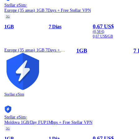
·
Stellar eSim
Europe (35 areas) 1GB 7Days + Free Stellar VPN
5G
0,67 US$
1GB
7 Dias
(0,58 €)
0,67 US$/GB
1GB
7 
Europe (35 areas) 1GB 7Days + Free Stellar VPN
Stellar eSim
·
Stellar eSim
Moldova 1GB/Day FUP1Mbps + Free Stellar VPN
5G
0,67 US$
1GB
1 Dia