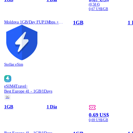
(0,58 €)
0,67 US$/GB
1GB
1 
Moldova 1GB/Day FUP1Mbps + Free Stellar VPN
Stellar eSim
·
eSIM4Travel
Best Europe 41 - 1GB/1Days
5G
1GB
1 Dia
0,69 US$
0,69 US$/GB