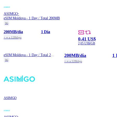
·
ASIMGO
eSIM Moldova - 1 Day / Total 200MB
5G
200MB
/dia
1 Dia
+ ∞ a 128kbps
0,41 US$
2,05 US$/GB
200MB
/dia
1 
eSIM Moldova - 1 Day / Total 200MB
5G
+ ∞ a 128kbps
ASIMGO
·