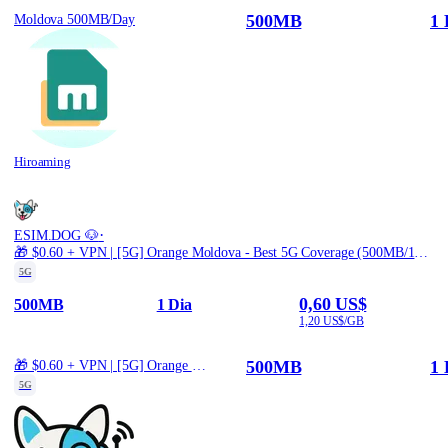
500MB
1 
Moldova 500MB/Day
Hiroaming
·
ESIM.DOG 🐶
🎁 $0.60 + VPN | [5G] Orange Moldova - Best 5G Coverage (500MB/1Days) - Black route
5G
0,60 US$
500MB
1 Dia
1,20 US$/GB
500MB
1 
🎁 $0.60 + VPN | [5G] Orange Moldova - Best 5G Coverage (500MB/1Days) - Black route
5G