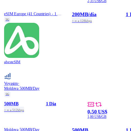
2,35 US$/GB
200MB
/dia
1 
eSIM Europe (41 Countries) - 1 Day / Total 200MB
5G
+ ∞ a 128kbps
abesteSIM
·
Voyasim
Moldova 500MB/Day
5G
500MB
1 Dia
+ ∞ a 512kbps
0,50 US$
1,00 US$/GB
500MB
1 
Moldova 500MB/Day