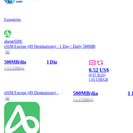
Esimglobe
·
abesteSIM
eSIM Europe (49 Destinations) - 1 Day / Daily 500MB
5G
500MB
/dia
1 Dia
+ ∞ a 128kbps
0,52 US$
(0,67 SGD)
1,05 US$/GB
500MB
/dia
1 
eSIM Europe (49 Destinations) - 1 Day / Daily 500MB
5G
+ ∞ a 128kbps