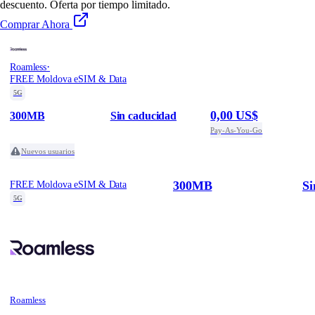
descuento. Oferta por tiempo limitado.
Comprar Ahora
·
Roamless
FREE Moldova eSIM & Data
5G
0,00 US$
300MB
Sin caducidad
Pay-As-You-Go
Nuevos usuarios
300MB
Si
FREE Moldova eSIM & Data
5G
Roamless