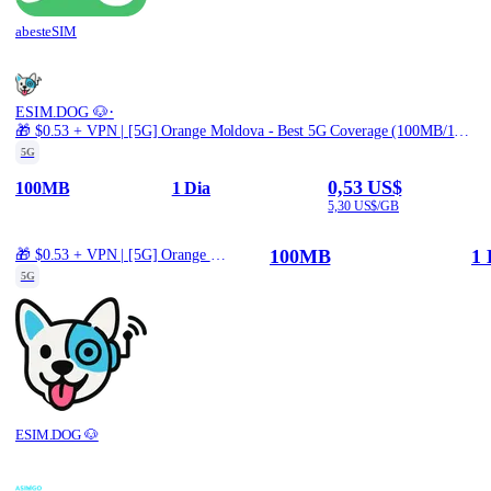
abesteSIM
·
ESIM.DOG 🐶
🎁 $0.53 + VPN | [5G] Orange Moldova - Best 5G Coverage (100MB/1Days) - Black route
5G
0,53 US$
100MB
1 Dia
5,30 US$/GB
100MB
1 
🎁 $0.53 + VPN | [5G] Orange Moldova - Best 5G Coverage (100MB/1Days) - Black route
5G
ESIM.DOG 🐶