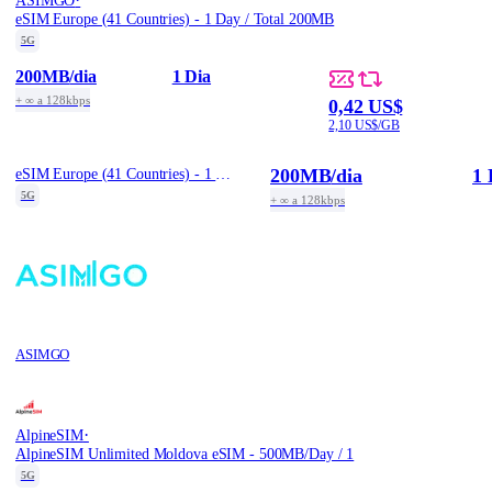
ASIMGO
eSIM Europe (41 Countries) - 1 Day / Total 200MB
5G
200MB
/dia
1 Dia
+ ∞ a 128kbps
0,42 US$
2,10 US$/GB
200MB
/dia
1 
eSIM Europe (41 Countries) - 1 Day / Total 200MB
5G
+ ∞ a 128kbps
ASIMGO
·
AlpineSIM
AlpineSIM Unlimited Moldova eSIM - 500MB/Day / 1
5G