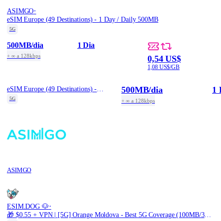
·
ASIMGO
eSIM Europe (49 Destinations) - 1 Day / Daily 500MB
5G
500MB
/dia
1 Dia
+ ∞ a 128kbps
0,54 US$
1,08 US$/GB
500MB
/dia
1 
eSIM Europe (49 Destinations) - 1 Day / Daily 500MB
5G
+ ∞ a 128kbps
ASIMGO
·
ESIM.DOG 🐶
🎁 $0.55 + VPN | [5G] Orange Moldova - Best 5G Coverage (100MB/30Days) - Black route