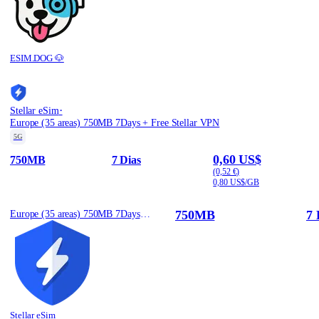
ESIM.DOG 🐶
·
Stellar eSim
Europe (35 areas) 750MB 7Days + Free Stellar VPN
5G
0,60 US$
750MB
7 Dias
(0,52 €)
0,80 US$/GB
750MB
7 
Europe (35 areas) 750MB 7Days + Free Stellar VPN
Stellar eSim