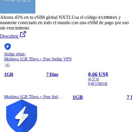
Ahorra 45% en tu eSIM global NXTL
Usa el código
y
ESIMDB45
mantente conectado en todo el mundo con una eSIM de pago por uso
sin vencimiento
Descubrir
·
Stellar eSim
Moldova 1GB 7Days + Free Stellar VPN
5G
0,66 US$
1GB
7 Dias
(0,57 €)
0,66 US$/GB
1GB
7 
Moldova 1GB 7Days + Free Stellar VPN