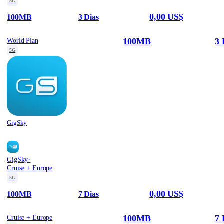
5G
0,00 US$
100MB
3 Dias
100MB
3 
World Plan
5G
GigSky
·
GigSky
Cruise + Europe
5G
0,00 US$
100MB
7 Dias
100MB
7 
Cruise + Europe