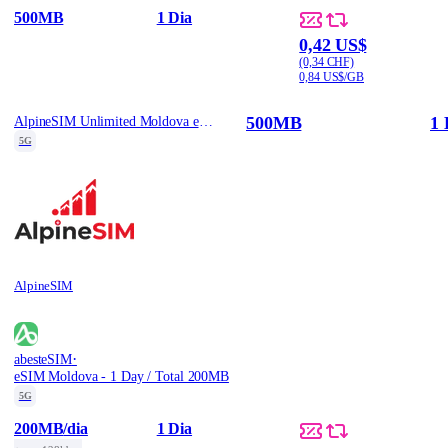
500MB
1 Dia
0,42 US$
(0,34 CHF)
0,84 US$/GB
500MB
1 
AlpineSIM Unlimited Moldova eSIM - 500MB/Day / 1
5G
AlpineSIM
·
abesteSIM
eSIM Moldova - 1 Day / Total 200MB
5G
200MB
/dia
1 Dia