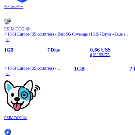
Stellar eSim
·
ESIM.DOG 🐶
⚡️ [5G] Europe (35 countries) - Best 5G Coverage (1GB/7Days) - Blue route
5G
0,66 US$
1GB
7 Dias
0,66 US$/GB
1GB
7 
⚡️ [5G] Europe (35 countries) - Best 5G Coverage (1GB/7Days) - Blue route
5G
ESIM.DOG 🐶