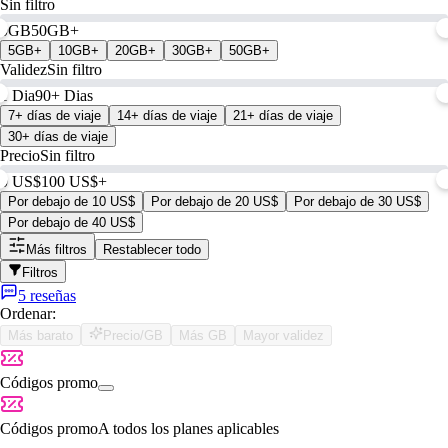
Sin filtro
0GB
50GB+
5GB+
10GB+
20GB+
30GB+
50GB+
Validez
Sin filtro
1 Dia
90+ Dias
7+ días de viaje
14+ días de viaje
21+ días de viaje
30+ días de viaje
Precio
Sin filtro
0 US$
100 US$+
Por debajo de 10 US$
Por debajo de 20 US$
Por debajo de 30 US$
Por debajo de 40 US$
Más filtros
Restablecer todo
Filtros
5 reseñas
Ordenar:
Más barato
Precio/GB
Más GB
Mayor validez
Códigos promo
Códigos promo
A todos los planes aplicables