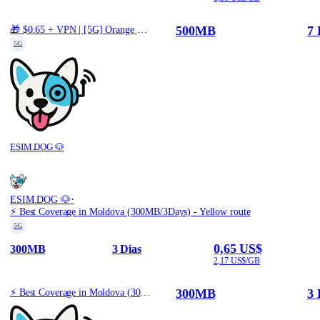
500MB
7 
🎁 $0.65 + VPN | [5G] Orange Moldova - Best 5G Coverage (500MB/7Days) - Black route
5G
ESIM.DOG 🐶
·
ESIM.DOG 🐶
⚡️ Best Coverage in Moldova (300MB/3Days) - Yellow route
5G
0,65 US$
300MB
3 Dias
2,17 US$/GB
300MB
3 
⚡️ Best Coverage in Moldova (300MB/3Days) - Yellow route