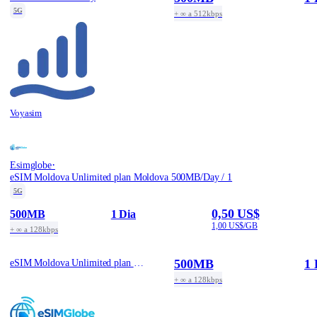
5G
+ ∞ a 512kbps
Voyasim
·
Esimglobe
eSIM Moldova Unlimited plan Moldova 500MB/Day / 1
5G
0,50 US$
500MB
1 Dia
1,00 US$/GB
+ ∞ a 128kbps
500MB
1 
eSIM Moldova Unlimited plan Moldova 500MB/Day / 1
+ ∞ a 128kbps