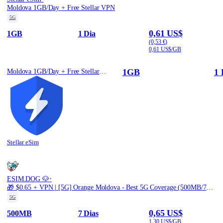
Moldova 1GB/Day + Free Stellar VPN
5G
0,61 US$
1GB
1 Dia
(0,53 €)
0,61 US$/GB
1GB
1 
Moldova 1GB/Day + Free Stellar VPN
Stellar eSim
·
ESIM.DOG 🐶
🎁 $0.65 + VPN | [5G] Orange Moldova - Best 5G Coverage (500MB/7Days) - Black route
5G
0,65 US$
500MB
7 Dias
1,30 US$/GB