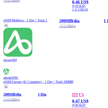
+ ∞ a 128kbps
0,46 US$
(0,59 SGD)
2,31 US$/GB
200MB
/dia
1 
eSIM Moldova - 1 Day / Total 200MB
5G
+ ∞ a 128kbps
abesteSIM
·
abesteSIM
eSIM Europe (41 Countries) - 1 Day / Total 200MB
5G
200MB
/dia
1 Dia
+ ∞ a 128kbps
0,47 US$
(0,60 SGD)