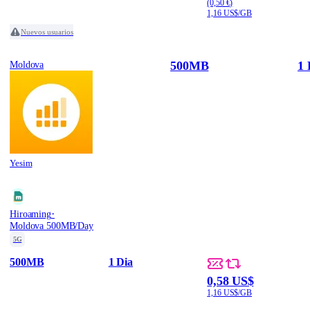
(0,50 €)
1,16 US$/GB
Nuevos usuarios
500MB
1 
Moldova
Yesim
·
Hiroaming
Moldova 500MB/Day
5G
500MB
1 Dia
0,58 US$
1,16 US$/GB