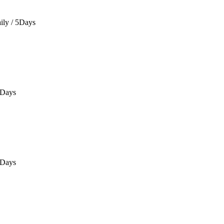
ily / 5Days
0Days
0Days