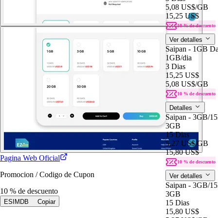
5,08 US$
/GB
15,25 US$
10 % de descuento
Ver detalles
Saipan - 1GB Da
1GB
/dia
3 Dias
15,25 US$
5,08 US$
/GB
10 % de descuento
Detalles
Saipan - 3GB/1
3GB
15 Dias
5,27 US$
/GB
15,80 US$
Pagina Web Oficial
10 % de descuento
Promocion / Codigo de Cupon
Ver detalles
Saipan - 3GB/1
10 % de descuento
3GB
ESIMDB
Copiar
15 Dias
15,80 US$