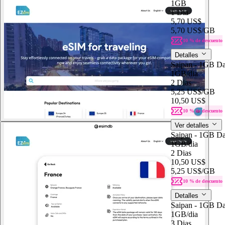
1GB
1 Dia
5,70 US$
5,70 US$
/GB
10 % de descuento
Detalles
Saipan - 1GB Da
1GB
/dia
2 Dias
5,25 US$
/GB
10,50 US$
10 % de descuento
Ver detalles
Saipan - 1GB Da
1GB
/dia
2 Dias
10,50 US$
5,25 US$
/GB
10 % de descuento
Detalles
Saipan - 1GB Da
1GB
/dia
3 Dias