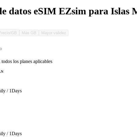
de datos eSIM EZsim para Islas 
Precio/GB
Más GB
Mayor validez
 todos los planes aplicables
AN
ily / 1Days
ily / 1Days