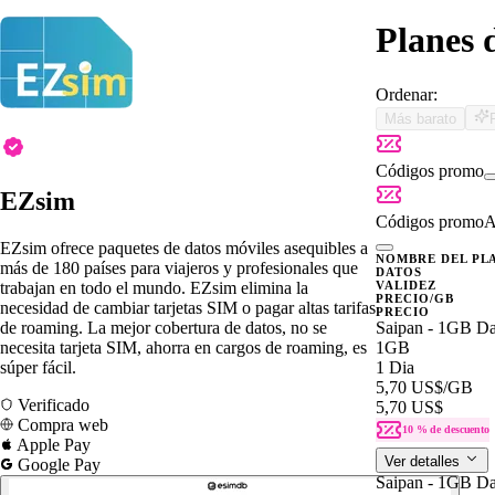
Planes 
Ordenar:
Más barato
Códigos promo
EZsim
Códigos promo
A
EZsim ofrece paquetes de datos móviles asequibles a
NOMBRE DEL PL
más de 180 países para viajeros y profesionales que
DATOS
trabajan en todo el mundo. EZsim elimina la
VALIDEZ
PRECIO/GB
necesidad de cambiar tarjetas SIM o pagar altas tarifas
PRECIO
de roaming. La mejor cobertura de datos, no se
Saipan - 1GB Da
necesita tarjeta SIM, ahorra en cargos de roaming, es
1GB
súper fácil.
1 Dia
5,70 US$
/GB
Verificado
5,70 US$
Compra web
10 % de descuento
Apple Pay
Ver detalles
Google Pay
Saipan - 1GB Da