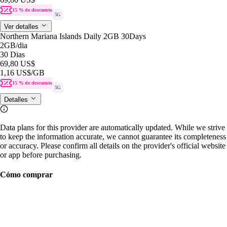
15 % de descuento
5G
Ver detalles
Northern Mariana Islands Daily 2GB 30Days
2GB
/dia
30 Dias
69,80 US$
1,16 US$
/GB
15 % de descuento
5G
Detalles
Data plans for this provider are automatically updated. While we strive
to keep the information accurate, we cannot guarantee its completeness
or accuracy. Please confirm all details on the provider's official website
or app before purchasing.
Cómo comprar