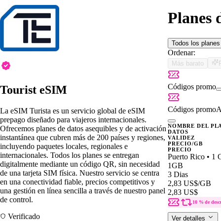
Planes 
Todos los plane
Ordenar:
Más barato
Códigos promo
Tourist eSIM
Códigos promo
A
La eSIM Turista es un servicio global de eSIM
prepago diseñado para viajeros internacionales.
NOMBRE DEL PL
Ofrecemos planes de datos asequibles y de activación
DATOS
instantánea que cubren más de 200 países y regiones,
VALIDEZ
PRECIO/GB
incluyendo paquetes locales, regionales e
PRECIO
internacionales. Todos los planes se entregan
Puerto Rico • 1
digitalmente mediante un código QR, sin necesidad
1GB
de una tarjeta SIM física. Nuestro servicio se centra
3 Dias
en una conectividad fiable, precios competitivos y
2,83 US$
/GB
una gestión en línea sencilla a través de nuestro panel
2,83 US$
de control.
10 % de desc
Verificado
Ver detalles