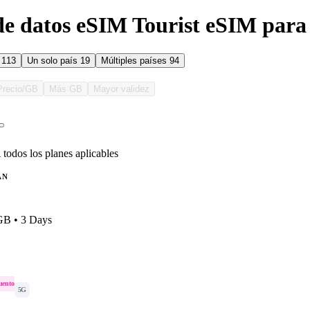
de datos eSIM Tourist eSIM para
s
113
Un solo país
19
Múltiples países
94
Precio/GB
Más GB
Mayor validez
 todos los planes aplicables
AN
 GB • 3 Days
uento
5G