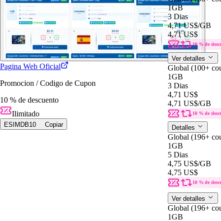
1GB
3 Dias
4,71 US$
/GB
4,71 US$
10 % de desc
Ver detalles
Pagina Web Oficial
Global (100+ cou
1GB
Promocion / Codigo de Cupon
3 Dias
4,71 US$
10 % de descuento
4,71 US$
/GB
Ilimitado
10 % de desc
ESIMDB10
Copiar
Detalles
Global (196+ cou
1GB
5 Dias
4,75 US$
/GB
4,75 US$
10 % de desc
Ver detalles
Global (196+ cou
1GB