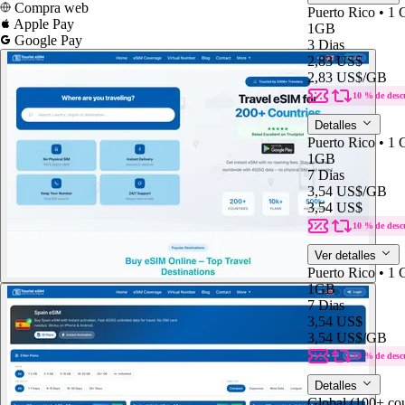
Compra web
Puerto Rico • 1
Apple Pay
1GB
Google Pay
3 Dias
2,83 US$
2,83 US$
/GB
10 % de desc
Detalles
Puerto Rico • 1
1GB
7 Dias
3,54 US$
/GB
3,54 US$
10 % de desc
Ver detalles
Puerto Rico • 1
1GB
7 Dias
3,54 US$
3,54 US$
/GB
10 % de desc
Detalles
Global (100+ cou