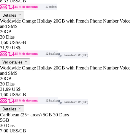
8,33 US$
/GB
15 % de descuento
17 países
Detalles
Worldwide Orange Holiday 20GB with French Phone Number Voice
and SMS
20GB
30 Dias
1,60 US$
/GB
31,99 US$
15 % de descuento
124 países
Llamadas/SMS
(+33)
Ver detalles
Worldwide Orange Holiday 20GB with French Phone Number Voice
and SMS
20GB
30 Dias
31,99 US$
1,60 US$
/GB
15 % de descuento
124 países
Llamadas/SMS
(+33)
Detalles
Caribbean (25+ areas) 5GB 30 Days
5GB
30 Dias
7,00 US$
/GB