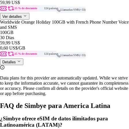
59,99 US$
15 % de descuento
124 países
Llamadas/SMS
(+33)
Ver detalles
Worldwide Orange Holiday 100GB with French Phone Number Voice
and SMS
100GB
30 Dias
59,99 US$
0,60 US$
/GB
15 % de descuento
124 países
Llamadas/SMS
(+33)
Detalles
Data plans for this provider are automatically updated. While we strive
to keep the information accurate, we cannot guarantee its completeness
or accuracy. Please confirm all details on the provider's official website
or app before purchasing.
FAQ de Simbye para America Latina
¿Simbye ofrece eSIM de datos ilimitados para
Latinoamérica (LATAM)?