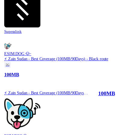
Superalink
·
ESIM.DOG 🐶
⚡️ Zain Sudan - Best Coverage (100MB/90Days) - Black route
5G
100MB
100MB
⚡️ Zain Sudan - Best Coverage (100MB/90Days) - Black route