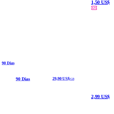
1,50 US$
90 Dias
90 Dias
29,90 US$
/GB
2,99 US$