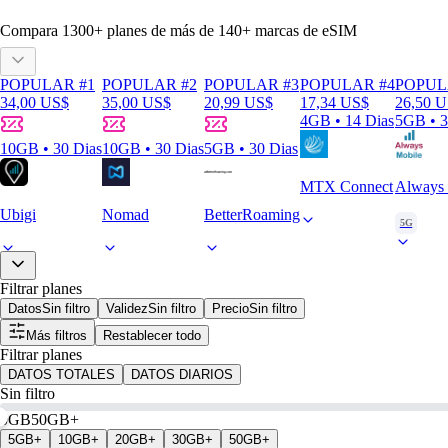
Compara
1300
+ planes de más de
140+
marcas de eSIM
POPULAR #1
POPULAR #2
POPULAR #3
POPULAR #4
POPUL
34,00 US$
35,00 US$
20,99 US$
17,34 US$
26,50 
4GB • 14 Dias
5GB • 3
10GB • 30 Dias
10GB • 30 Dias
5GB • 30 Dias
MTX Connect
Always 
Ubigi
Nomad
BetterRoaming
5G
Filtrar planes
Datos
Sin filtro
Validez
Sin filtro
Precio
Sin filtro
Más filtros
Restablecer todo
Filtrar planes
DATOS TOTALES
DATOS DIARIOS
Sin filtro
0GB
50GB+
5GB+
10GB+
20GB+
30GB+
50GB+