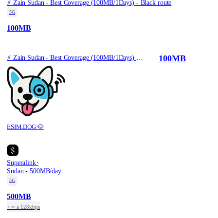
⚡️ Zain Sudan - Best Coverage (100MB/1Days) - Black route
5G
100MB
100MB
⚡️ Zain Sudan - Best Coverage (100MB/1Days) - Black route
ESIM.DOG 🐶
·
Superalink
Sudan - 500MB/day
5G
500MB
+ ∞ a 128kbps