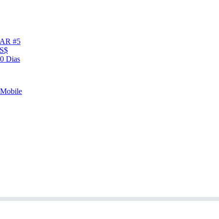
AR #5
US$
0 Dias
Mobile