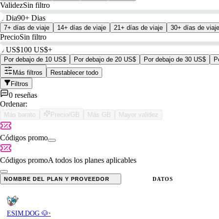
Validez
Sin filtro
1 Dia
90+ Dias
7+ días de viaje
14+ días de viaje
21+ días de viaje
30+ días de viaj
Precio
Sin filtro
0 US$
100 US$+
Por debajo de 10 US$
Por debajo de 20 US$
Por debajo de 30 US$
P
Más filtros
Restablecer todo
Filtros
0 reseñas
Ordenar:
Más barato
Precio/GB
Más GB
Mayor validez
Códigos promo
Códigos promo
A todos los planes aplicables
NOMBRE DEL PLAN Y PROVEEDOR
DATOS
·
ESIM.DOG 🐶