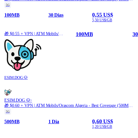
5G
0,55 US$
100MB
30 Dias
5,50 US$/GB
100MB
30
🎁 $0.55 + VPN | ATM Mobils/Orascom Algeria - Best Coverage (100MB/30Days) - Black route
ESIM.DOG 🐶
·
ESIM.DOG 🐶
🎁 $0.60 + VPN | ATM Mobils/Orascom Algeria - Best Coverage (500MB/1Days) - Black route
5G
0,60 US$
500MB
1 Dia
1,20 US$/GB