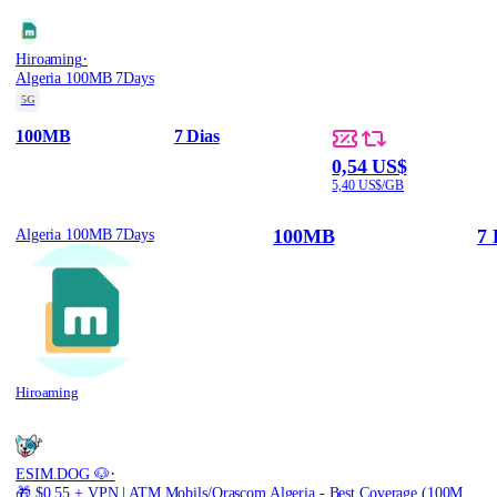
·
Hiroaming
Algeria 100MB 7Days
5G
100MB
7 Dias
0,54 US$
5,40 US$/GB
100MB
7 
Algeria 100MB 7Days
Hiroaming
·
ESIM.DOG 🐶
🎁 $0.55 + VPN | ATM Mobils/Orascom Algeria - Best Coverage (100MB/30Days) - Black route