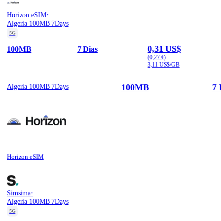
·
Horizon eSIM
Algeria 100MB 7Days
5G
0,31 US$
100MB
7 Dias
(0,27 €)
3,11 US$/GB
100MB
7 
Algeria 100MB 7Days
Horizon eSIM
·
Simsima
Algeria 100MB 7Days
5G