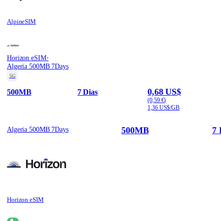
AlpineSIM
·
Horizon eSIM
Algeria 500MB 7Days
5G
0,68 US$
500MB
7 Dias
(0,59 €)
1,36 US$/GB
500MB
7 
Algeria 500MB 7Days
Horizon eSIM