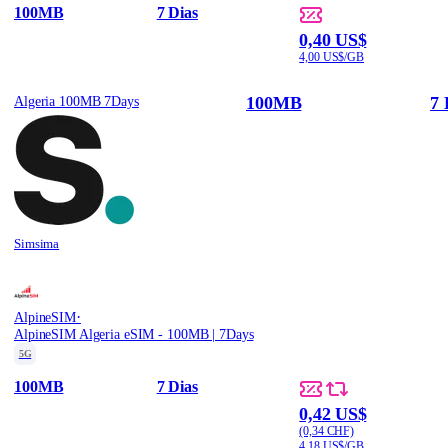
100MB
7 Dias
0,40 US$
4,00 US$/GB
100MB
7 
Algeria 100MB 7Days
Simsima
·
AlpineSIM
AlpineSIM Algeria eSIM - 100MB | 7Days
5G
100MB
7 Dias
0,42 US$
(0,34 CHF)
4,18 US$/GB