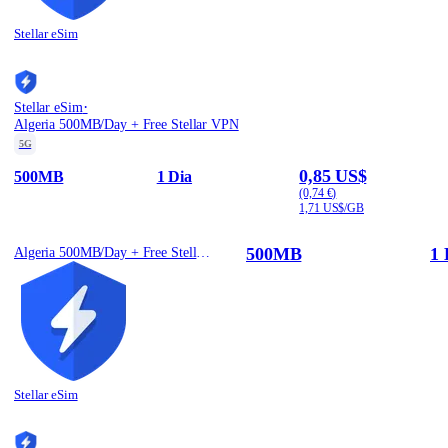
Stellar eSim
·
Stellar eSim
Algeria 500MB/Day + Free Stellar VPN
5G
0,85 US$
500MB
1 Dia
(0,74 €)
1,71 US$/GB
500MB
1 
Algeria 500MB/Day + Free Stellar VPN
Stellar eSim