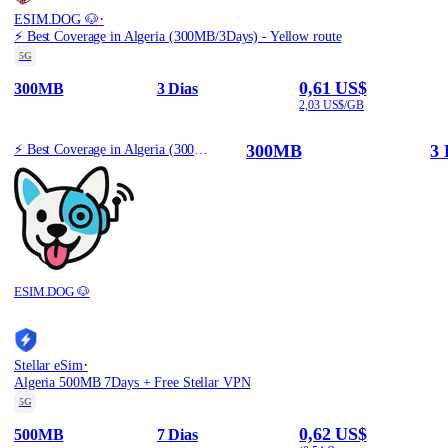
·
ESIM.DOG 🐶
⚡️ Best Coverage in Algeria (300MB/3Days) - Yellow route
5G
0,61 US$
300MB
3 Dias
2,03 US$/GB
300MB
3 
⚡️ Best Coverage in Algeria (300MB/3Days) - Yellow route
ESIM.DOG 🐶
·
Stellar eSim
Algeria 500MB 7Days + Free Stellar VPN
5G
0,62 US$
500MB
7 Dias