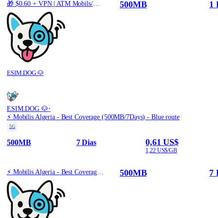
500MB
1 
🎁 $0.60 + VPN | ATM Mobils/Orascom Algeria - Best Coverage (500MB/1Days) - Black route
ESIM.DOG 🐶
·
ESIM.DOG 🐶
⚡️ Mobilis Algeria - Best Coverage (500MB/7Days) - Blue route
5G
0,61 US$
500MB
7 Dias
1,22 US$/GB
500MB
7 
⚡️ Mobilis Algeria - Best Coverage (500MB/7Days) - Blue route