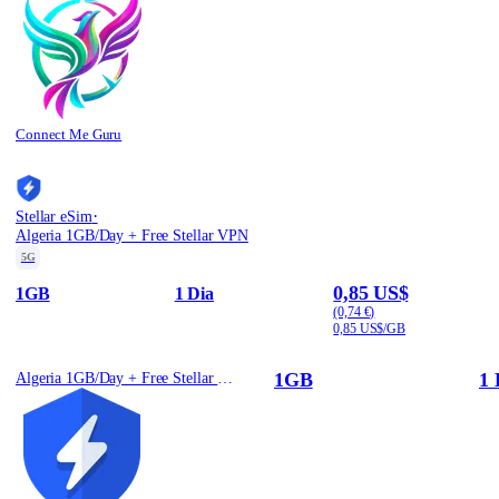
Connect Me Guru
·
Stellar eSim
Algeria 1GB/Day + Free Stellar VPN
5G
0,85 US$
1GB
1 Dia
(0,74 €)
0,85 US$/GB
1GB
1 
Algeria 1GB/Day + Free Stellar VPN