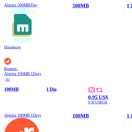
500MB
1 
Algeria 500MB/Day
Hiroaming
·
Roamix
Algeria 100MB 1Days
5G
100MB
1 Dia
0,95 US$
9,50 US$/GB
100MB
1 
Algeria 100MB 1Days