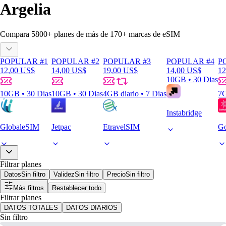
Argelia
Compara
5800
+ planes de más de
170+
marcas de eSIM
POPULAR #1
POPULAR #2
POPULAR #3
POPULAR #4
P
12,00 US$
14,00 US$
19,00 US$
14,00 US$
12
10GB • 30 Dias
10GB • 30 Dias
10GB • 30 Dias
4GB diario • 7 Dias
7G
Instabridge
GlobaleSIM
Jetpac
EtravelSIM
G
Filtrar planes
Datos
Sin filtro
Validez
Sin filtro
Precio
Sin filtro
Más filtros
Restablecer todo
Filtrar planes
DATOS TOTALES
DATOS DIARIOS
Sin filtro