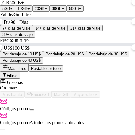
0GB
50GB+
5GB+
10GB+
20GB+
30GB+
50GB+
Validez
Sin filtro
1 Dia
90+ Dias
7+ días de viaje
14+ días de viaje
21+ días de viaje
30+ días de viaje
Precio
Sin filtro
0 US$
100 US$+
Por debajo de 10 US$
Por debajo de 20 US$
Por debajo de 30 US$
Por debajo de 40 US$
Más filtros
Restablecer todo
Filtros
0 reseñas
Ordenar:
Más barato
Precio/GB
Más GB
Mayor validez
Códigos promo
Códigos promo
A todos los planes aplicables