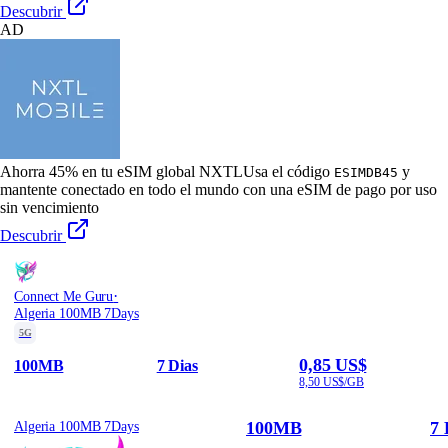
Descubrir
AD
Ahorra 45% en tu eSIM global NXTL
Usa el código
y
ESIMDB45
mantente conectado en todo el mundo con una eSIM de pago por uso
sin vencimiento
Descubrir
·
Connect Me Guru
Algeria 100MB 7Days
5G
0,85 US$
100MB
7 Dias
8,50 US$/GB
100MB
7 
Algeria 100MB 7Days