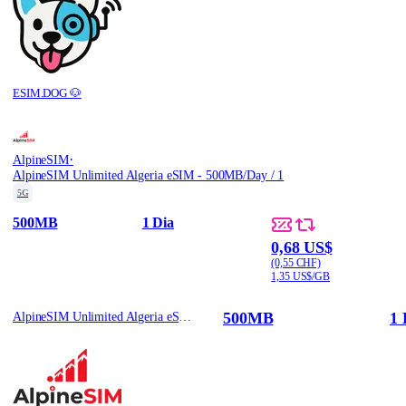
ESIM.DOG 🐶
·
AlpineSIM
AlpineSIM Unlimited Algeria eSIM - 500MB/Day / 1
5G
500MB
1 Dia
0,68 US$
(0,55 CHF)
1,35 US$/GB
500MB
1 
AlpineSIM Unlimited Algeria eSIM - 500MB/Day / 1