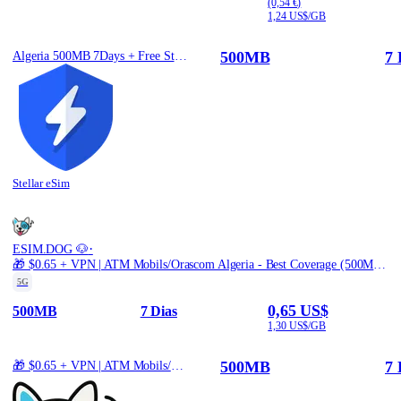
(0,54 €)
1,24 US$/GB
500MB
7 
Algeria 500MB 7Days + Free Stellar VPN
Stellar eSim
·
ESIM.DOG 🐶
🎁 $0.65 + VPN | ATM Mobils/Orascom Algeria - Best Coverage (500MB/7Days) - Black route
5G
0,65 US$
500MB
7 Dias
1,30 US$/GB
500MB
7 
🎁 $0.65 + VPN | ATM Mobils/Orascom Algeria - Best Coverage (500MB/7Days) - Black route