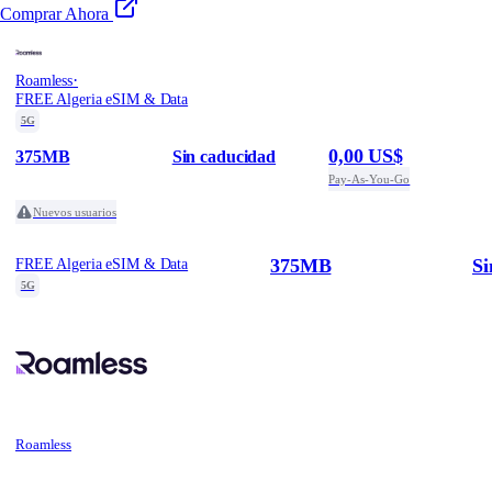
Comprar Ahora
·
Roamless
FREE Algeria eSIM & Data
5G
0,00 US$
375MB
Sin caducidad
Pay-As-You-Go
Nuevos usuarios
375MB
Si
FREE Algeria eSIM & Data
5G
Roamless