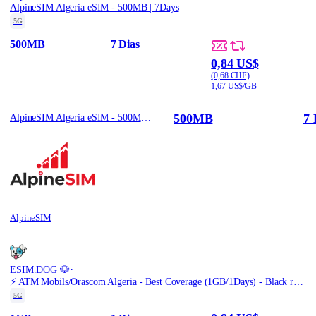
AlpineSIM Algeria eSIM - 500MB | 7Days
5G
500MB
7 Dias
0,84 US$
(0,68 CHF)
1,67 US$/GB
500MB
7 
AlpineSIM Algeria eSIM - 500MB | 7Days
AlpineSIM
·
ESIM.DOG 🐶
⚡️ ATM Mobils/Orascom Algeria - Best Coverage (1GB/1Days) - Black route
5G