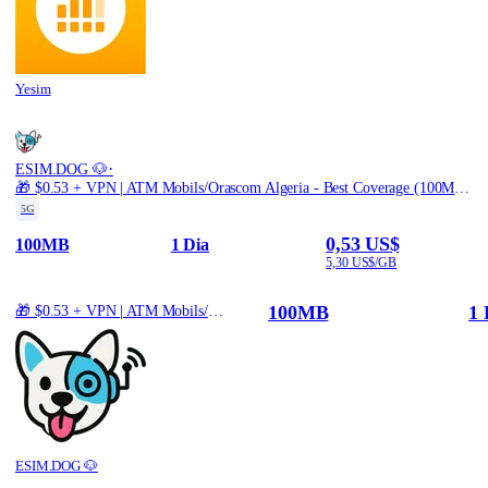
Yesim
·
ESIM.DOG 🐶
🎁 $0.53 + VPN | ATM Mobils/Orascom Algeria - Best Coverage (100MB/1Days) - Black route
5G
0,53 US$
100MB
1 Dia
5,30 US$/GB
100MB
1 
🎁 $0.53 + VPN | ATM Mobils/Orascom Algeria - Best Coverage (100MB/1Days) - Black route
ESIM.DOG 🐶