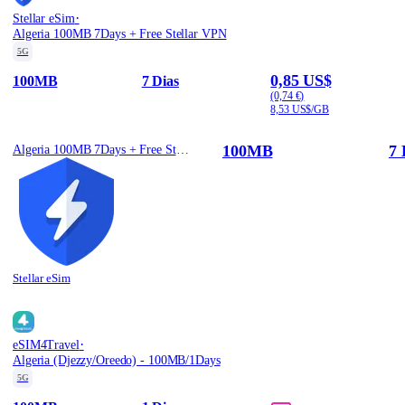
·
Stellar eSim
Algeria 100MB 7Days + Free Stellar VPN
5G
0,85 US$
100MB
7 Dias
(0,74 €)
8,53 US$/GB
100MB
7 
Algeria 100MB 7Days + Free Stellar VPN
Stellar eSim
·
eSIM4Travel
Algeria (Djezzy/Oreedo) - 100MB/1Days
5G