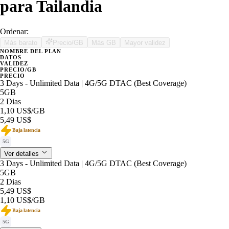
para Tailandia
Ordenar:
Más barato
Precio/GB
Más GB
Mayor validez
NOMBRE DEL PLAN
DATOS
VALIDEZ
PRECIO/GB
PRECIO
3 Days - Unlimited Data | 4G/5G DTAC (Best Coverage)
5GB
2 Dias
1,10 US$
/GB
5,49 US$
Baja latencia
5G
Ver detalles
3 Days - Unlimited Data | 4G/5G DTAC (Best Coverage)
5GB
2 Dias
5,49 US$
1,10 US$
/GB
Baja latencia
5G