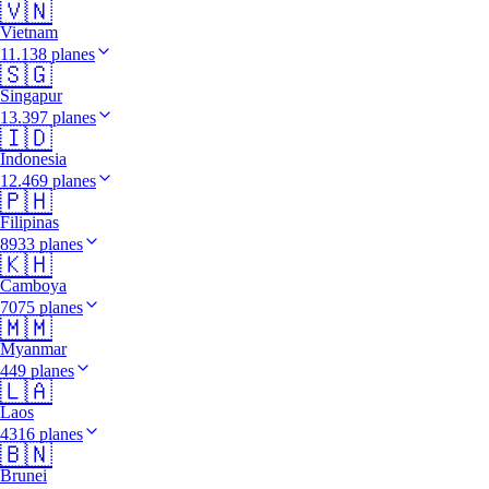
🇻🇳
Vietnam
11.138 planes
🇸🇬
Singapur
13.397 planes
🇮🇩
Indonesia
12.469 planes
🇵🇭
Filipinas
8933 planes
🇰🇭
Camboya
7075 planes
🇲🇲
Myanmar
449 planes
🇱🇦
Laos
4316 planes
🇧🇳
Brunei