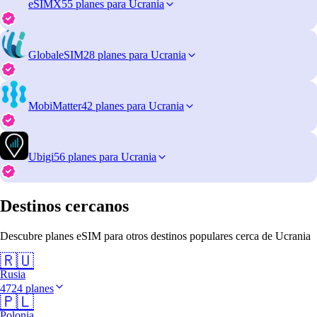
eSIMX
55 planes para Ucrania
GlobaleSIM
28 planes para Ucrania
MobiMatter
42 planes para Ucrania
Ubigi
56 planes para Ucrania
Destinos cercanos
Descubre planes eSIM para otros destinos populares cerca de Ucrania
🇷🇺
Rusia
4724 planes
🇵🇱
Polonia