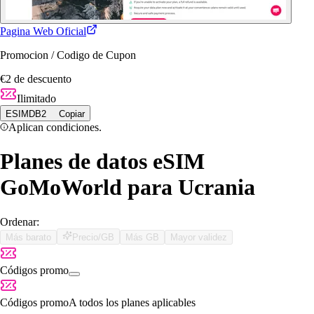
Pagina Web Oficial
Promocion / Codigo de Cupon
€2 de descuento
Ilimitado
ESIMDB2
Copiar
Aplican condiciones.
Planes de datos eSIM
GoMoWorld para Ucrania
Ordenar:
Más barato
Precio/GB
Más GB
Mayor validez
Códigos promo
Códigos promo
A todos los planes aplicables