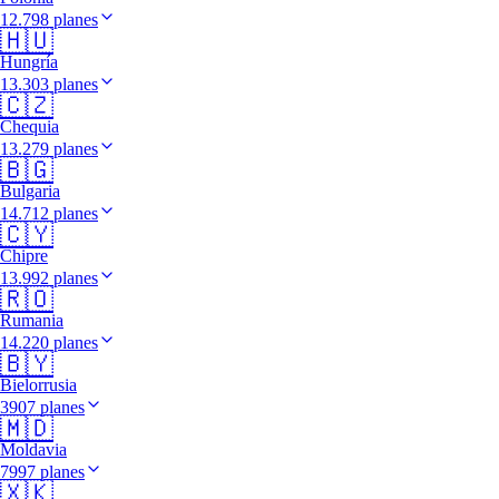
12.798 planes
🇭🇺
Hungría
13.303 planes
🇨🇿
Chequia
13.279 planes
🇧🇬
Bulgaria
14.712 planes
🇨🇾
Chipre
13.992 planes
🇷🇴
Rumania
14.220 planes
🇧🇾
Bielorrusia
3907 planes
🇲🇩
Moldavia
7997 planes
🇽🇰