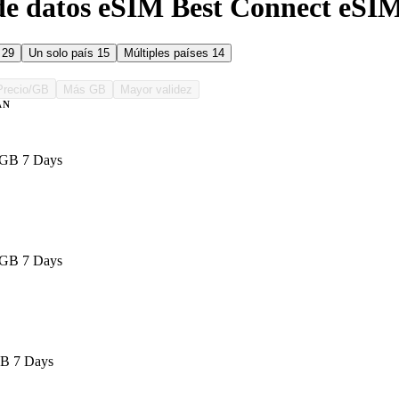
de datos eSIM Best Connect eSI
s
29
Un solo país
15
Múltiples países
14
Precio/GB
Más GB
Mayor validez
AN
1GB 7 Days
1GB 7 Days
GB 7 Days