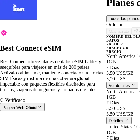
Planes 
Todos los plane
Ordenar:
Más barato
NOMBRE DEL PL
DATOS
VALIDEZ
Best Connect eSIM
PRECIO/GB
PRECIO
North America 
Best Connect ofrece planes de datos eSIM fiables y
1GB
asequibles para viajeros en más de 200 países.
7 Dias
Actívalos al instante, mantente conectado sin tarjetas
3,50 US$
/GB
SIM físicas y disfruta de una cobertura global
3,50 US$
impecable con paquetes flexibles diseñados para
Ver detalles
turistas, viajeros de negocios y nómadas digitales.
North America 
1GB
Verificado
7 Dias
Pagina Web Oficial
3,50 US$
3,50 US$
/GB
Detalles
United States 1
1GB
7 Dias