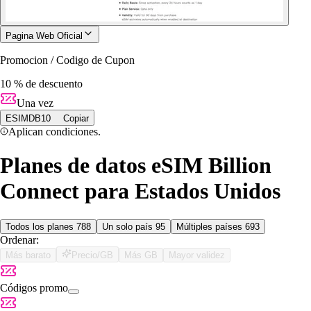
Pagina Web Oficial
Promocion / Codigo de Cupon
10 % de descuento
Una vez
ESIMDB10
Copiar
Aplican condiciones.
Planes de datos eSIM Billion
Connect para Estados Unidos
Todos los planes
788
Un solo país
95
Múltiples países
693
Ordenar:
Más barato
Precio/GB
Más GB
Mayor validez
Códigos promo