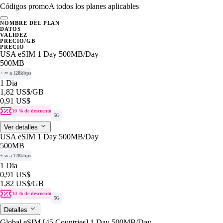
Códigos promo
A todos los planes aplicables
NOMBRE DEL PLAN
DATOS
VALIDEZ
PRECIO/GB
PRECIO
USA eSIM 1 Day 500MB/Day
500MB
+ ∞ a 128kbps
1 Dia
1,82 US$
/GB
0,91 US$
10 % de descuento
5G
Ver detalles
USA eSIM 1 Day 500MB/Day
500MB
+ ∞ a 128kbps
1 Dia
0,91 US$
1,82 US$
/GB
10 % de descuento
5G
Detalles
Global eSIM [45 Countries] 1 Day 500MB/Day