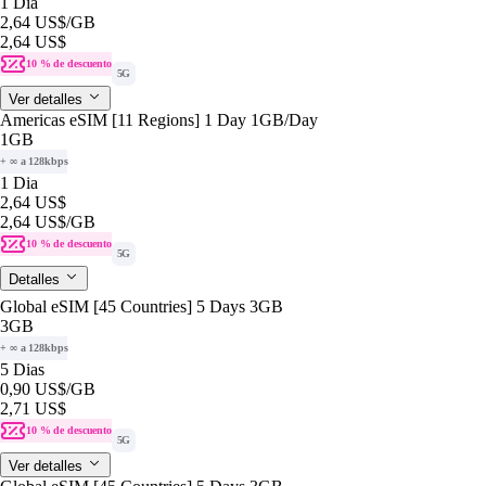
1 Dia
2,64 US$
/GB
2,64 US$
10 % de descuento
5G
Ver detalles
Americas eSIM [11 Regions] 1 Day 1GB/Day
1GB
+ ∞ a 128kbps
1 Dia
2,64 US$
2,64 US$
/GB
10 % de descuento
5G
Detalles
Global eSIM [45 Countries] 5 Days 3GB
3GB
+ ∞ a 128kbps
5 Dias
0,90 US$
/GB
2,71 US$
10 % de descuento
5G
Ver detalles