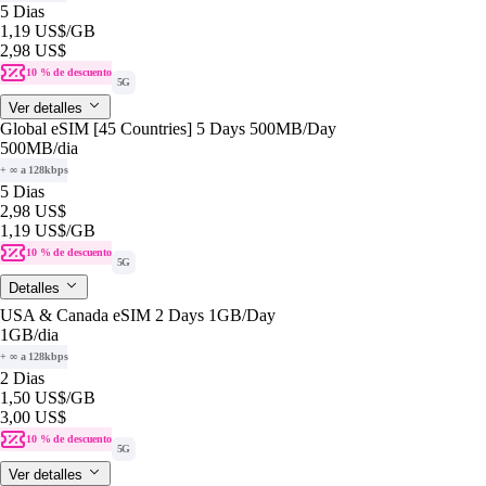
5 Dias
1,19 US$
/GB
2,98 US$
10 % de descuento
5G
Ver detalles
Global eSIM [45 Countries] 5 Days 500MB/Day
500MB
/dia
+ ∞ a 128kbps
5 Dias
2,98 US$
1,19 US$
/GB
10 % de descuento
5G
Detalles
USA & Canada eSIM 2 Days 1GB/Day
1GB
/dia
+ ∞ a 128kbps
2 Dias
1,50 US$
/GB
3,00 US$
10 % de descuento
5G
Ver detalles