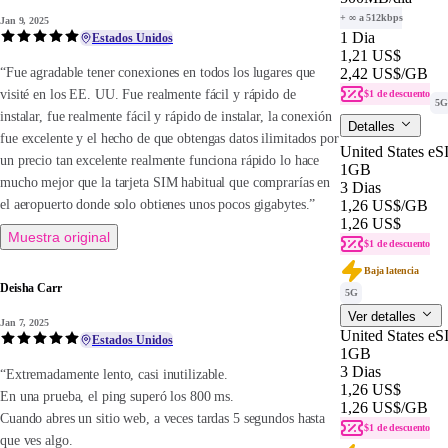
+ ∞ a 512kbps
Jan 9, 2025
1 Dia
Estados Unidos
1,21 US$
2,42 US$
/GB
“Fue agradable tener conexiones en todos los lugares que
visité en los EE. UU. Fue realmente fácil y rápido de
$1 de descuento
5G
instalar, fue realmente fácil y rápido de instalar, la conexión
Detalles
fue excelente y el hecho de que obtengas datos ilimitados por
United States eS
un precio tan excelente realmente funciona rápido lo hace
1GB
mucho mejor que la tarjeta SIM habitual que comprarías en
3 Dias
1,26 US$
/GB
el aeropuerto donde solo obtienes unos pocos gigabytes.”
1,26 US$
Muestra original
$1 de descuento
Baja latencia
Deisha Carr
5G
Ver detalles
Jan 7, 2025
United States eS
Estados Unidos
1GB
3 Dias
“Extremadamente lento, casi inutilizable.
1,26 US$
En una prueba, el ping superó los 800 ms.
1,26 US$
/GB
Cuando abres un sitio web, a veces tardas 5 segundos hasta
$1 de descuento
que ves algo.