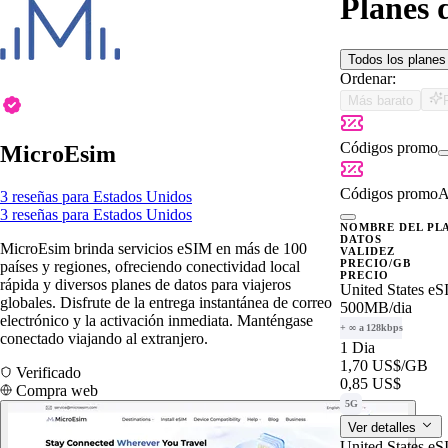
Planes 
Todos los plane
Ordenar:
Más barato
Códigos promo
MicroEsim
Códigos promo
A
3 reseñas para Estados Unidos
3 reseñas para Estados Unidos
NOMBRE DEL PL
DATOS
MicroEsim brinda servicios eSIM en más de 100
VALIDEZ
PRECIO/GB
países y regiones, ofreciendo conectividad local
PRECIO
rápida y diversos planes de datos para viajeros
United States e
globales. Disfrute de la entrega instantánea de correo
500MB
/dia
electrónico y la activación inmediata. Manténgase
+ ∞ a 128kbps
conectado viajando al extranjero.
1 Dia
1,70 US$
/GB
Verificado
0,85 US$
Compra web
5G
Ver detalles
United States e