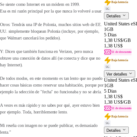
Baja latencia
Se siente como Internet en un módem en 1999.
5G
Esa es mi razón principal por la que nunca lo volveré a usar.
Detalles
United States eS
Otros: Tendrás una IP de Polonia, muchos sitios web de EE.
1GB
UU. simplemente bloquean Polonia (incluye, por ejemplo,
5 Dias
que Walmart cancelará los pedidos).
1,38 US$
/GB
1,38 US$
Y: Dicen que también funciona en Verizon, pero nunca
$1 de descuento
obtuve una conexión de datos allí (se conecta y dice que no
Baja latencia
hay Internet).
5G
Ver detalles
De todos modos, en este momento es tan lento que no puedo
United States eS
1GB
hacer cosas básicas como reservar una habitación, porque por
5 Dias
ejemplo la selección de "fecha" no funcionaba y no se abría.
1,38 US$
1,38 US$
/GB
A veces es más rápido y no sabes por qué, ayer estuvo bien
$1 de descuento
por ejemplo. Toda, horriblemente lento.
Baja latencia
5G
Mi reseña con imagen no se puede publicar, es demasiado
Detalles
lenta.”