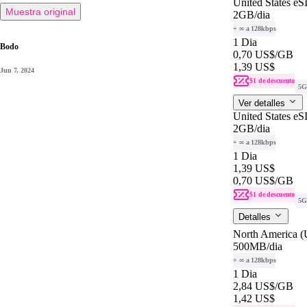
United States e
Muestra original
2GB
/dia
+ ∞ a 128kbps
1 Dia
Bodo
0,70 US$
/GB
1,39 US$
Jun 7, 2024
$1 de descuento
5G
Ver detalles
United States e
2GB
/dia
+ ∞ a 128kbps
1 Dia
1,39 US$
0,70 US$
/GB
$1 de descuento
5G
Detalles
North America 
500MB
/dia
+ ∞ a 128kbps
1 Dia
2,84 US$
/GB
1,42 US$