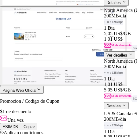
Detalles
North America 
200MB
/dia
+ ∞ a 128kbps
1 Dia
5,05 US$
/GB
1,01 US$
$1 de descuento
5G
Ver detalles
North America 
200MB
/dia
+ ∞ a 128kbps
1 Dia
1,01 US$
5,05 US$
/GB
Pagina Web Oficial
$1 de descuento
5G
Promocion / Codigo de Cupon
Detalles
$1 de descuento
US & Canada eS
200MB
/dia
Una vez
+ ∞ a 128kbps
ESIMDB
Copiar
1 Dia
Aplican condiciones.
5,05 US$
/GB