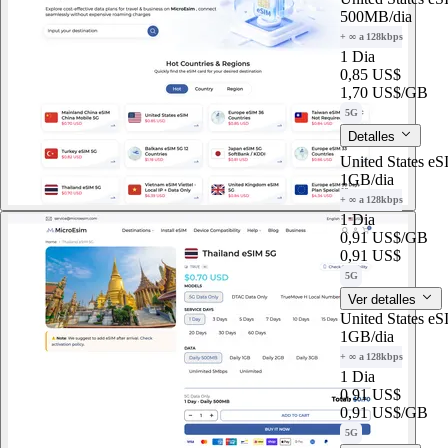
500MB
/dia
+ ∞ a 128kbps
1 Dia
0,85 US$
1,70 US$
/GB
5G
Detalles
United States e
1GB
/dia
+ ∞ a 128kbps
1 Dia
0,91 US$
/GB
0,91 US$
5G
Ver detalles
United States e
1GB
/dia
+ ∞ a 128kbps
1 Dia
0,91 US$
0,91 US$
/GB
5G