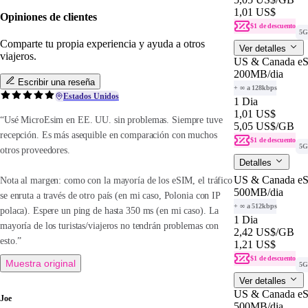
1,01 US$
Opiniones de clientes
$1 de descuento
5G
Comparte tu propia experiencia y ayuda a otros
Ver detalles
viajeros.
US & Canada eS
200MB
/dia
Escribir una reseña
+ ∞ a 128kbps
Estados Unidos
1 Dia
1,01 US$
“Usé MicroEsim en EE. UU. sin problemas. Siempre tuve
5,05 US$
/GB
recepción. Es más asequible en comparación con muchos
$1 de descuento
5G
otros proveedores.
Detalles
US & Canada eS
Nota al margen: como con la mayoría de los eSIM, el tráfico
500MB
/dia
se enruta a través de otro país (en mi caso, Polonia con IP
+ ∞ a 512kbps
polaca). Espere un ping de hasta 350 ms (en mi caso). La
1 Dia
mayoría de los turistas/viajeros no tendrán problemas con
2,42 US$
/GB
esto.”
1,21 US$
$1 de descuento
Muestra original
5G
Ver detalles
US & Canada eS
Joe
500MB
/dia