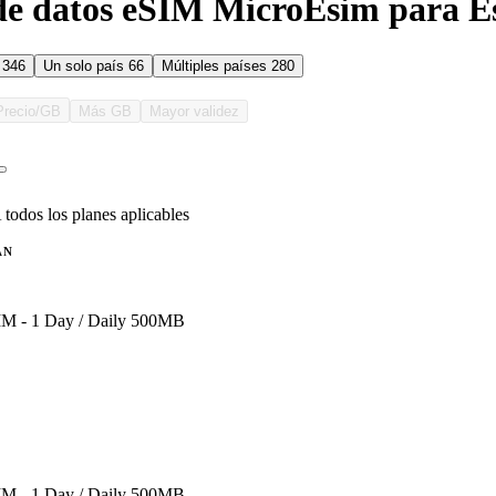
de datos eSIM MicroEsim para E
s
346
Un solo país
66
Múltiples países
280
Precio/GB
Más GB
Mayor validez
 todos los planes aplicables
AN
SIM - 1 Day / Daily 500MB
SIM - 1 Day / Daily 500MB