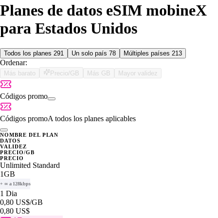
Planes de datos eSIM mobineX
para Estados Unidos
Todos los planes
291
Un solo país
78
Múltiples países
213
Ordenar:
Más barato
Precio/GB
Más GB
Mayor validez
Códigos promo
Códigos promo
A todos los planes aplicables
NOMBRE DEL PLAN
DATOS
VALIDEZ
PRECIO/GB
PRECIO
Unlimited Standard
1GB
+ ∞ a 128kbps
1 Dia
0,80 US$
/GB
0,80 US$