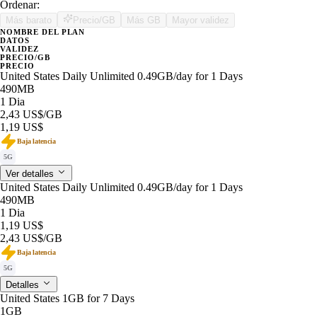
Ordenar:
Más barato
Precio/GB
Más GB
Mayor validez
NOMBRE DEL PLAN
DATOS
VALIDEZ
PRECIO/GB
PRECIO
United States Daily Unlimited 0.49GB/day for 1 Days
490MB
1 Dia
2,43 US$
/GB
1,19 US$
Baja latencia
5G
Ver detalles
United States Daily Unlimited 0.49GB/day for 1 Days
490MB
1 Dia
1,19 US$
2,43 US$
/GB
Baja latencia
5G
Detalles
United States 1GB for 7 Days
1GB