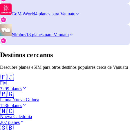
GoMoWorld
4 planes para Vanuatu
Nimbus
18 planes para Vanuatu
Destinos cercanos
Descubre planes eSIM para otros destinos populares cerca de Vanuatu
🇫🇯
Fiyi
3299 planes
🇵🇬
Papúa Nueva Guinea
1536 planes
🇳🇨
Nueva Caledonia
207 planes
🇸🇧