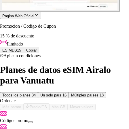
Pagina Web Oficial
Promocion / Codigo de Cupon
15 % de descuento
Ilimitado
ESIMDB15
Copiar
Aplican condiciones.
Planes de datos eSIM Airalo
para Vanuatu
Todos los planes
34
Un solo país
16
Múltiples países
18
Ordenar:
Más barato
Precio/GB
Más GB
Mayor validez
Códigos promo