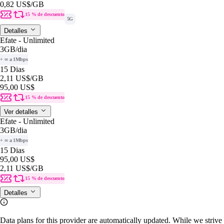
0,82 US$
/GB
15 % de descuento
5G
Detalles
Efate - Unlimited
3GB
/dia
+ ∞ a 1Mbps
15 Dias
2,11 US$
/GB
95,00 US$
15 % de descuento
Ver detalles
Efate - Unlimited
3GB
/dia
+ ∞ a 1Mbps
15 Dias
95,00 US$
2,11 US$
/GB
15 % de descuento
Detalles
Data plans for this provider are automatically updated. While we strive