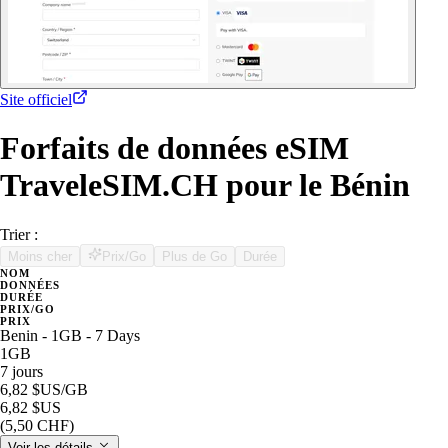
Site officiel
Forfaits de données eSIM
TraveleSIM.CH pour le Bénin
Trier :
Moins cher
Prix/Go
Plus de Go
Durée
NOM
DONNÉES
DURÉE
PRIX/GO
PRIX
Benin - 1GB - 7 Days
1GB
7 jours
6,82 $US
/GB
6,82 $US
(5,50 CHF)
Voir les détails