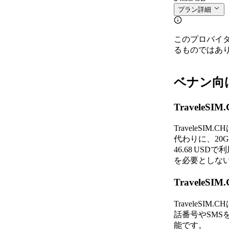
プラン詳細
このプロバイ
るものではあ
ベナン向けT
Travele
TraveleS
代わりに、20G
46.68 U
を必要としな
Travel
Travele
話番号やSMSを
能です。