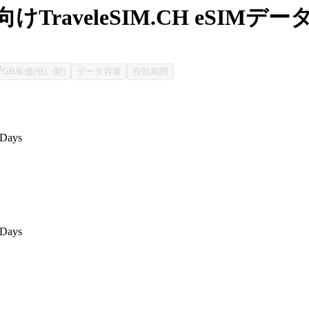
けTraveleSIM.CH eSIMデ
GB単価(低い順)
データ容量
有効期間
 Days
 Days