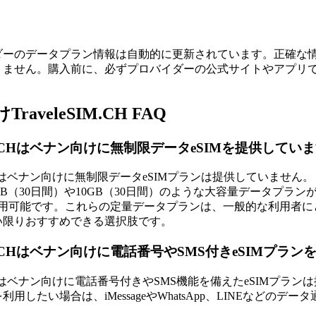
ダーのデータプラン情報は自動的に更新されています。正確な
りません。購入前に、必ずプロバイダーの公式サイトやアプリ
raveleSIM.CH FAQ
SIM.CHはベナン向けに無制限データeSIMを提供してい
IM.CHはベナン向けに無制限データeSIMプランは提供していません。
B（30日間）や10GB（30日間）のような大容量データプランが用
SDで利用可能です。これらの定量データプランは、一般的な利用
い限りおすすめできる選択肢です。
eSIM.CHはベナン向けに電話番号やSMS付きeSIMプ
SIM.CHはベナン向けに電話番号付きやSMS機能を備えたeSI
利用したい場合は、iMessageやWhatsApp、LINEなど