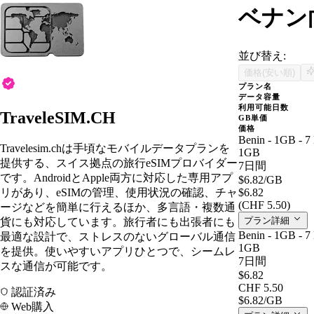
ベナン向
並び替え:
価格(安い順)
プラン名
データ容量
利用可能日数
TraveleSIM.CH
GB単価
価格
Benin - 1GB - 7
Travelesim.chは手頃なモバイルデータプランを
1GB
提供する、スイス拠点の旅行eSIMプロバイダー
7日間
です。AndroidとApple両方に対応した専用アプ
$6.82
/GB
リがあり、eSIMの管理、使用状況の確認、チャ
$6.82
(CHF 5.50)
ージなどを簡単に行えるほか、多言語・複数通
プラン詳細
貨にも対応しています。旅行者にも出張者にも
Benin - 1GB - 7
最適な設計で、ストレスのないグローバル通信
1GB
を提供。使いやすいアプリひとつで、シームレ
7日間
スな通信が可能です。
$6.82
CHF 5.50
認証済み
$6.82
/GB
Web購入