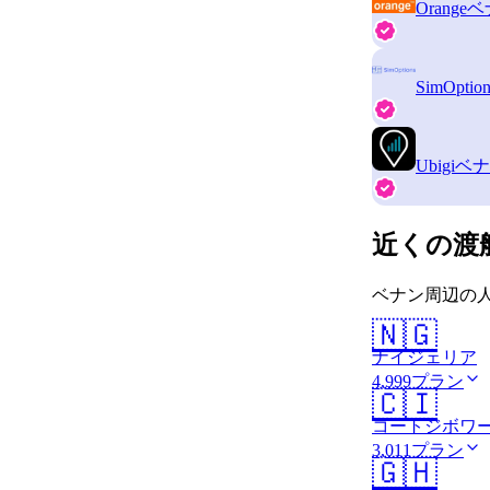
Orange
ベ
SimOption
Ubigi
ベナ
近くの渡
ベナン周辺の人
🇳🇬
ナイジェリア
4,999プラン
🇨🇮
コートジボワ
3,011プラン
🇬🇭