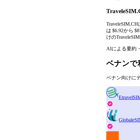
Travel
Travele
は $6.92
けのTravel
AIによる要約
ベナンで
ベナン向けにデ
EtravelSI
GlobaleS