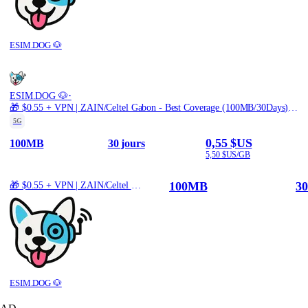
ESIM.DOG 🐶
·
ESIM.DOG 🐶
🎁 $0.55 + VPN | ZAIN/Celtel Gabon - Best Coverage (100MB/30Days) - Black route
5G
0,55 $US
100MB
30 jours
5,50 $US/GB
100MB
30
🎁 $0.55 + VPN | ZAIN/Celtel Gabon - Best Coverage (100MB/30Days) - Black route
ESIM.DOG 🐶