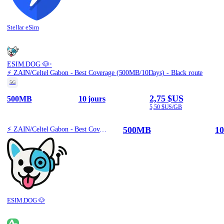
Stellar eSim
·
ESIM.DOG 🐶
⚡️ ZAIN/Celtel Gabon - Best Coverage (500MB/10Days) - Black route
5G
2,75 $US
500MB
10 jours
5,50 $US/GB
500MB
10
⚡️ ZAIN/Celtel Gabon - Best Coverage (500MB/10Days) - Black route
ESIM.DOG 🐶