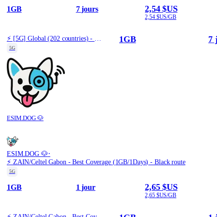
2,54 $US
1GB
7 jours
2,54 $US/GB
1GB
7 
⚡️ [5G] Global (202 countries) - Best 5G Coverage (1GB/7Days) - Yellow route
5G
ESIM.DOG 🐶
·
ESIM.DOG 🐶
⚡️ ZAIN/Celtel Gabon - Best Coverage (1GB/1Days) - Black route
5G
2,65 $US
1GB
1 jour
2,65 $US/GB
⚡️ ZAIN/Celtel Gabon - Best Coverage (1GB/1Days) - Black route