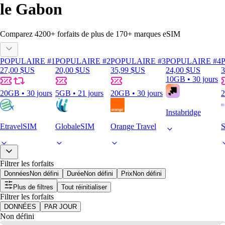
le Gabon
Comparez
4200
+ forfaits de plus de
170+
marques eSIM
POPULAIRE #1
POPULAIRE #2
POPULAIRE #3
POPULAIRE #4
27,00 $US
20,00 $US
35,99 $US
24,00 $US
3
10GB • 30 jours
20GB • 30 jours
5GB • 21 jours
20GB • 30 jours
2
Instabridge
EtravelSIM
GlobaleSIM
Orange Travel
S
Filtrer les forfaits
Données
Non défini
Durée
Non défini
Prix
Non défini
Plus de filtres
Tout réinitialiser
Filtrer les forfaits
DONNÉES
PAR JOUR
Non défini