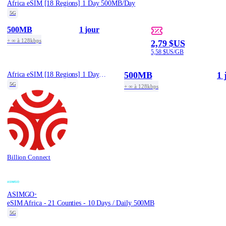
Africa eSIM [18 Regions] 1 Day 500MB/Day
5G
500MB
1 jour
+ ∞ à 128kbps
2,79 $US
5,58 $US/GB
500MB
1 
Africa eSIM [18 Regions] 1 Day 500MB/Day
5G
+ ∞ à 128kbps
Billion Connect
·
ASIMGO
eSIM Africa - 21 Counties - 10 Days / Daily 500MB
5G