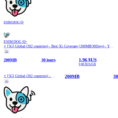
ESIM.DOG 🐶
·
ESIM.DOG 🐶
⚡️ [5G] Global (202 countries) - Best 5G Coverage (200MB/30Days) - Yellow route
5G
1,96 $US
200MB
30 jours
9,80 $US/GB
200MB
30
⚡️ [5G] Global (202 countries) - Best 5G Coverage (200MB/30Days) - Yellow route
5G