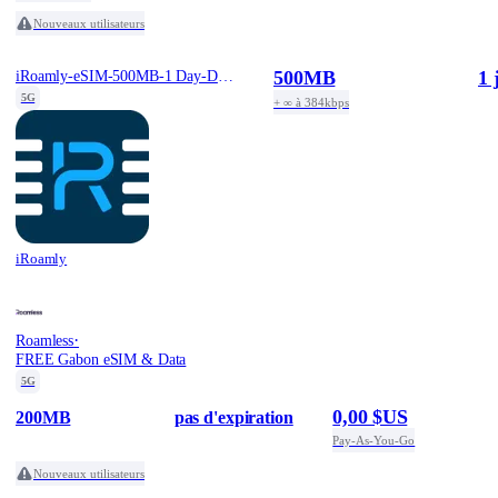
Nouveaux utilisateurs
500MB
1 
iRoamly-eSIM-500MB-1 Day-Daily-Free
5G
+ ∞ à 384kbps
iRoamly
·
Roamless
FREE Gabon eSIM & Data
5G
0,00 $US
200MB
pas d'expiration
Pay-As-You-Go
Nouveaux utilisateurs