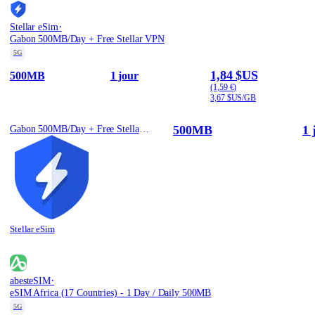
·
Stellar eSim
Gabon 500MB/Day + Free Stellar VPN
5G
1,84 $US
500MB
1 jour
(1,59 €)
3,67 $US/GB
500MB
1 
Gabon 500MB/Day + Free Stellar VPN
Stellar eSim
·
abesteSIM
eSIM Africa (17 Countries) - 1 Day / Daily 500MB
5G