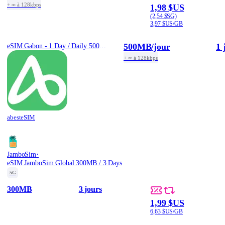
+ ∞ à 128kbps
1,98 $US
(2,54 $SG)
3,97 $US/GB
500MB
/jour
1 
eSIM Gabon - 1 Day / Daily 500MB
+ ∞ à 128kbps
abesteSIM
·
JamboSim
eSIM JamboSim Global 300MB / 3 Days
5G
300MB
3 jours
1,99 $US
6,63 $US/GB