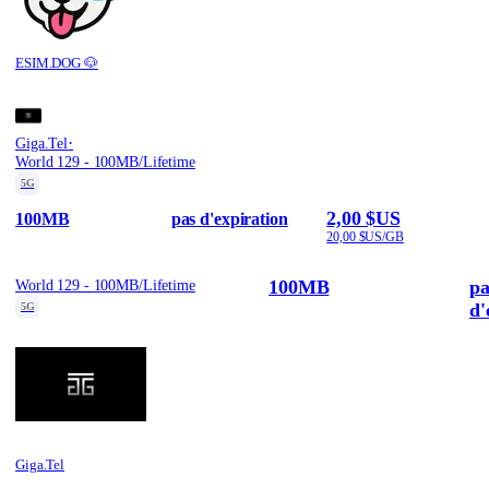
ESIM.DOG 🐶
·
Giga.Tel
World 129 - 100MB/Lifetime
5G
2,00 $US
100MB
pas d'expiration
20,00 $US/GB
100MB
pa
World 129 - 100MB/Lifetime
d'
5G
Giga.Tel