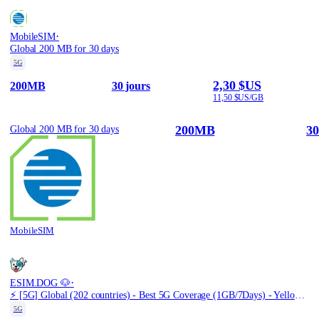
·
MobileSIM
Global 200 MB for 30 days
5G
2,30 $US
200MB
30 jours
11,50 $US/GB
200MB
30
Global 200 MB for 30 days
MobileSIM
·
ESIM.DOG 🐶
⚡️ [5G] Global (202 countries) - Best 5G Coverage (1GB/7Days) - Yellow route
5G