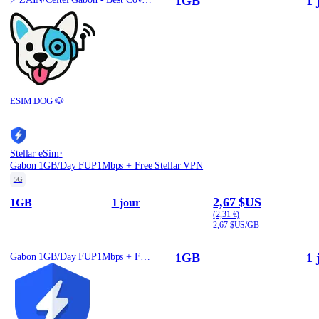
1GB
1 
ESIM.DOG 🐶
·
Stellar eSim
Gabon 1GB/Day FUP1Mbps + Free Stellar VPN
5G
2,67 $US
1GB
1 jour
(2,31 €)
2,67 $US/GB
1GB
1 
Gabon 1GB/Day FUP1Mbps + Free Stellar VPN