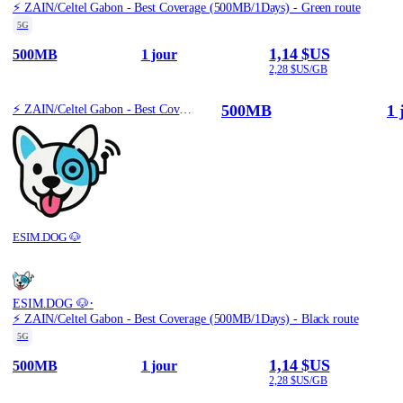
⚡️ ZAIN/Celtel Gabon - Best Coverage (500MB/1Days) - Green route
5G
1,14 $US
500MB
1 jour
2,28 $US/GB
500MB
1 
⚡️ ZAIN/Celtel Gabon - Best Coverage (500MB/1Days) - Green route
ESIM.DOG 🐶
·
ESIM.DOG 🐶
⚡️ ZAIN/Celtel Gabon - Best Coverage (500MB/1Days) - Black route
5G
1,14 $US
500MB
1 jour
2,28 $US/GB