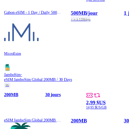
500MB
/jour
1 
Gabon eSIM - 1 Day / Daily 500MB
+ ∞ à 128kbps
MicroEsim
·
JamboSim
eSIM JamboSim Global 200MB / 30 Days
5G
200MB
30 jours
2,99 $US
14,95 $US/GB
200MB
30
eSIM JamboSim Global 200MB / 30 Days