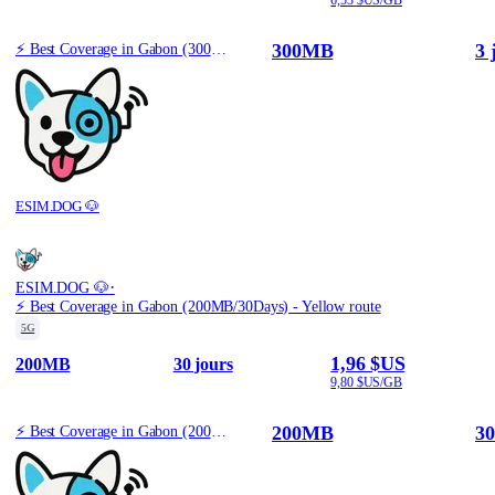
300MB
3 
⚡️ Best Coverage in Gabon (300MB/3Days) - Yellow route
ESIM.DOG 🐶
·
ESIM.DOG 🐶
⚡️ Best Coverage in Gabon (200MB/30Days) - Yellow route
5G
1,96 $US
200MB
30 jours
9,80 $US/GB
200MB
30
⚡️ Best Coverage in Gabon (200MB/30Days) - Yellow route