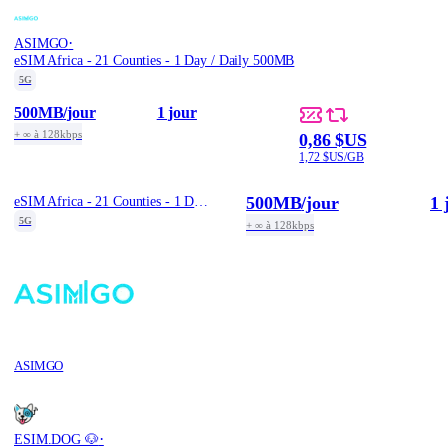
·
ASIMGO
eSIM Africa - 21 Counties - 1 Day / Daily 500MB
5G
500MB
/jour
1 jour
+ ∞ à 128kbps
0,86 $US
1,72 $US/GB
500MB
/jour
1 
eSIM Africa - 21 Counties - 1 Day / Daily 500MB
5G
+ ∞ à 128kbps
ASIMGO
·
ESIM.DOG 🐶