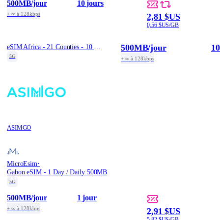
500MB
/jour
10 jours
+ ∞ à 128kbps
2,81 $US
0,56 $US/GB
500MB
/jour
10
eSIM Africa - 21 Counties - 10 Days / Daily 500MB
5G
+ ∞ à 128kbps
ASIMGO
·
MicroEsim
Gabon eSIM - 1 Day / Daily 500MB
5G
500MB
/jour
1 jour
+ ∞ à 128kbps
2,91 $US
5,82 $US/GB