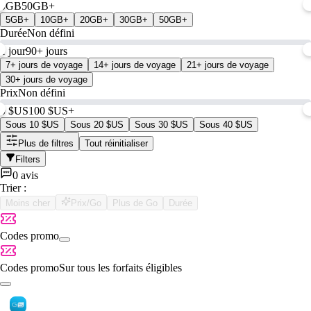
0GB
50GB+
5GB+
10GB+
20GB+
30GB+
50GB+
Durée
Non défini
1 jour
90+ jours
7+ jours de voyage
14+ jours de voyage
21+ jours de voyage
30+ jours de voyage
Prix
Non défini
0 $US
100 $US+
Sous 10 $US
Sous 20 $US
Sous 30 $US
Sous 40 $US
Plus de filtres
Tout réinitialiser
Filters
0 avis
Trier :
Moins cher
Prix/Go
Plus de Go
Durée
Codes promo
Codes promo
Sur tous les forfaits éligibles