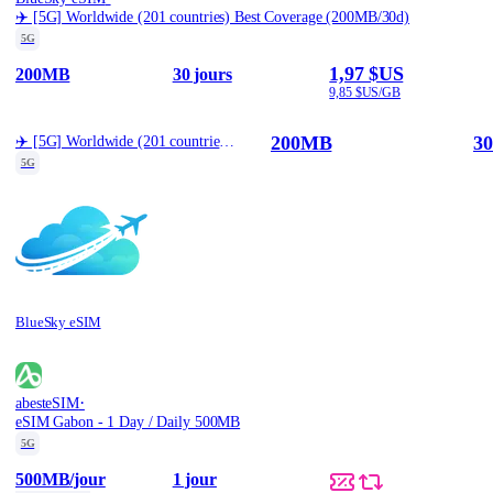
✈️ [5G] Worldwide (201 countries) Best Coverage (200MB/30d)
5G
1,97 $US
200MB
30 jours
9,85 $US/GB
200MB
30
✈️ [5G] Worldwide (201 countries) Best Coverage (200MB/30d)
5G
BlueSky eSIM
·
abesteSIM
eSIM Gabon - 1 Day / Daily 500MB
5G
500MB
/jour
1 jour