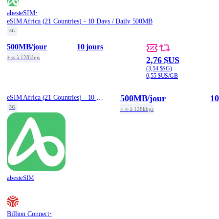
·
abesteSIM
eSIM Africa (21 Countries) - 10 Days / Daily 500MB
5G
500MB
/jour
10 jours
+ ∞ à 128kbps
2,76 $US
(3,54 $SG)
0,55 $US/GB
500MB
/jour
10
eSIM Africa (21 Countries) - 10 Days / Daily 500MB
5G
+ ∞ à 128kbps
abesteSIM
·
Billion Connect