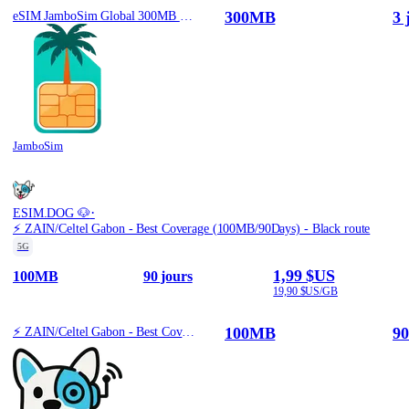
300MB
3 
eSIM JamboSim Global 300MB / 3 Days
JamboSim
·
ESIM.DOG 🐶
⚡️ ZAIN/Celtel Gabon - Best Coverage (100MB/90Days) - Black route
5G
1,99 $US
100MB
90 jours
19,90 $US/GB
100MB
90
⚡️ ZAIN/Celtel Gabon - Best Coverage (100MB/90Days) - Black route