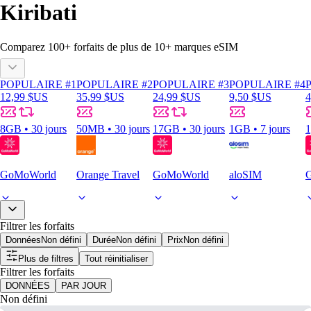
Kiribati
Comparez
100
+ forfaits de plus de
10+
marques eSIM
POPULAIRE #1
POPULAIRE #2
POPULAIRE #3
POPULAIRE #4
12,99 $US
35,99 $US
24,99 $US
9,50 $US
4
8GB • 30 jours
50MB • 30 jours
17GB • 30 jours
1GB • 7 jours
1
GoMoWorld
Orange Travel
GoMoWorld
aloSIM
Filtrer les forfaits
Données
Non défini
Durée
Non défini
Prix
Non défini
Plus de filtres
Tout réinitialiser
Filtrer les forfaits
DONNÉES
PAR JOUR
Non défini