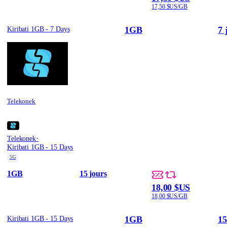
17,50 $US/GB
1GB
7 
Kiribati 1GB - 7 Days
Telekonek
·
Telekonek
Kiribati 1GB - 15 Days
5G
1GB
15 jours
18,00 $US
18,00 $US/GB
1GB
15
Kiribati 1GB - 15 Days