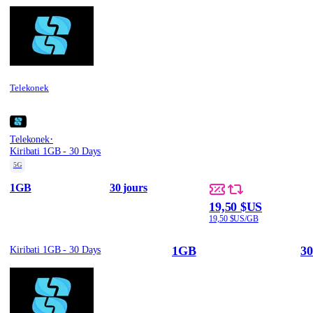
Telekonek
·
Telekonek
Kiribati 1GB - 30 Days
5G
1GB
30 jours
19,50 $US
19,50 $US/GB
1GB
30
Kiribati 1GB - 30 Days