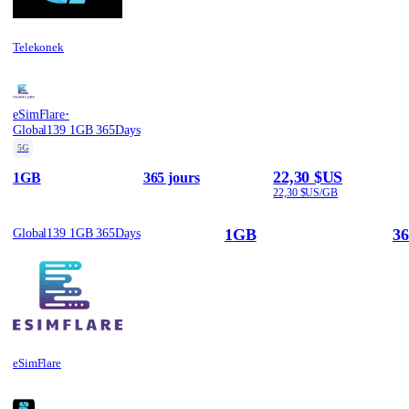
Telekonek
·
eSimFlare
Global139 1GB 365Days
5G
22,30 $US
1GB
365 jours
22,30 $US/GB
1GB
36
Global139 1GB 365Days
eSimFlare