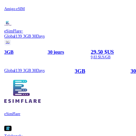
Amigo eSIM
·
eSimFlare
Global139 3GB 30Days
5G
29,50 $US
3GB
30 jours
9,83 $US/GB
3GB
30
Global139 3GB 30Days
eSimFlare
·