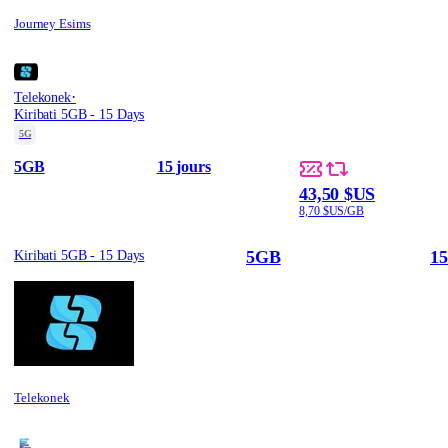
Journey Esims
·
Telekonek
Kiribati 5GB - 15 Days
5G
5GB
15 jours
43,50 $US
8,70 $US/GB
5GB
15
Kiribati 5GB - 15 Days
Telekonek