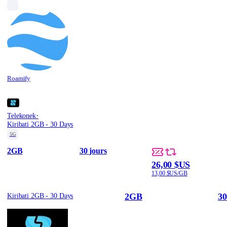
Roamify
·
Telekonek
Kiribati 2GB - 30 Days
5G
2GB
30 jours
26,00 $US
13,00 $US/GB
2GB
30
Kiribati 2GB - 30 Days