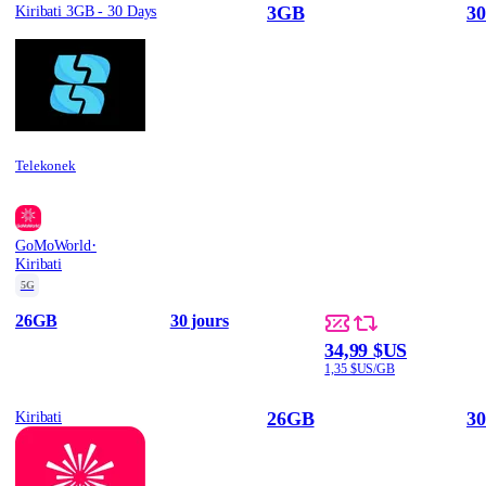
3GB
30
Kiribati 3GB - 30 Days
Telekonek
·
GoMoWorld
Kiribati
5G
26GB
30 jours
34,99 $US
1,35 $US/GB
26GB
30
Kiribati