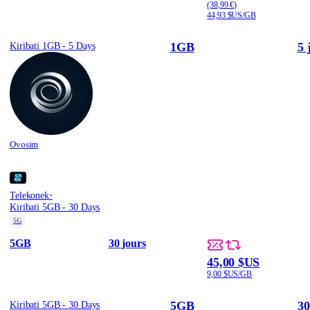
(38,99 €)
44,93 $US/GB
1GB
5 
Kiribati 1GB - 5 Days
Ovosim
·
Telekonek
Kiribati 5GB - 30 Days
5G
5GB
30 jours
45,00 $US
9,00 $US/GB
5GB
30
Kiribati 5GB - 30 Days