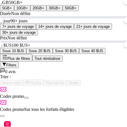
0GB
50GB+
5GB+
10GB+
20GB+
30GB+
50GB+
Durée
Non défini
1 jour
90+ jours
7+ jours de voyage
14+ jours de voyage
21+ jours de voyage
30+ jours de voyage
Prix
Non défini
0 $US
100 $US+
Sous 10 $US
Sous 20 $US
Sous 30 $US
Sous 40 $US
Plus de filtres
Tout réinitialiser
Filters
0 avis
Trier :
Moins cher
Prix/Go
Plus de Go
Durée
Codes promo
Codes promo
Sur tous les forfaits éligibles