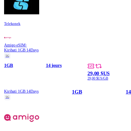
Telekonek
·
Amigo eSIM
Kiribati 1GB 14Days
5G
1GB
14 jours
29,00 $US
29,00 $US/GB
1GB
14
Kiribati 1GB 14Days
5G