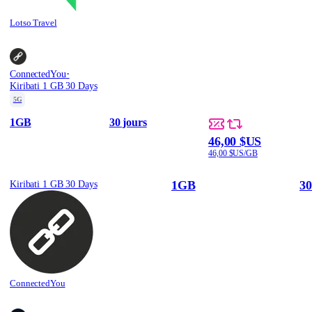
Lotso Travel
·
ConnectedYou
Kiribati 1 GB 30 Days
5G
1GB
30 jours
46,00 $US
46,00 $US/GB
1GB
30
Kiribati 1 GB 30 Days
ConnectedYou