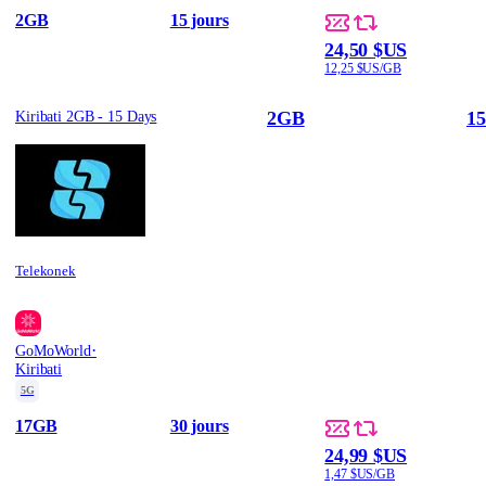
2GB
15 jours
24,50 $US
12,25 $US/GB
2GB
15
Kiribati 2GB - 15 Days
Telekonek
·
GoMoWorld
Kiribati
5G
17GB
30 jours
24,99 $US
1,47 $US/GB