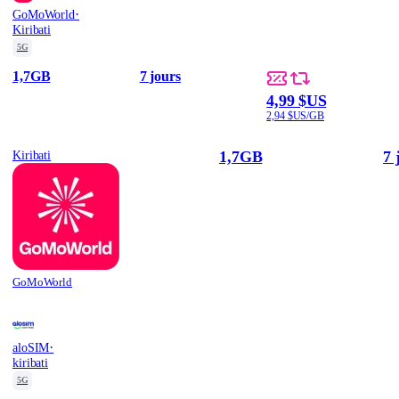
·
GoMoWorld
Kiribati
5G
1,7GB
7 jours
4,99 $US
2,94 $US/GB
1,7GB
7 
Kiribati
GoMoWorld
·
aloSIM
kiribati
5G