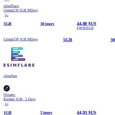
·
eSimFlare
Global139 5GB 30Days
5G
44,80 $US
5GB
30 jours
8,96 $US/GB
5GB
30
Global139 5GB 30Days
eSimFlare
·
Ovosim
Kiribati 1GB - 5 Days
5G
44,93 $US
1GB
5 jours