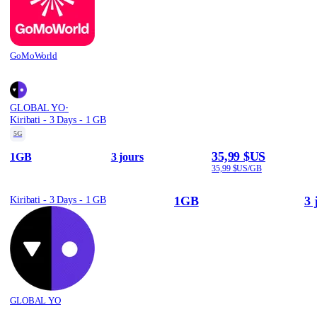
GoMoWorld
·
GLOBAL YO
Kiribati - 3 Days - 1 GB
5G
35,99 $US
1GB
3 jours
35,99 $US/GB
1GB
3 
Kiribati - 3 Days - 1 GB
GLOBAL YO