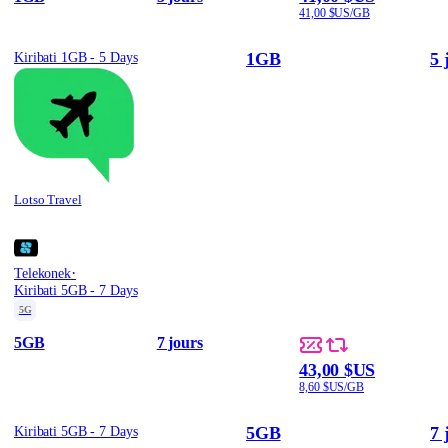
41,00 $US/GB
1GB
5 
Kiribati 1GB - 5 Days
Lotso Travel
·
Telekonek
Kiribati 5GB - 7 Days
5G
5GB
7 jours
43,00 $US
8,60 $US/GB
5GB
7 
Kiribati 5GB - 7 Days