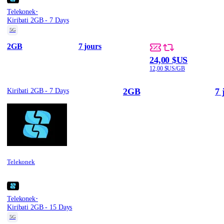
·
Telekonek
Kiribati 2GB - 7 Days
5G
2GB
7 jours
24,00 $US
12,00 $US/GB
2GB
7 
Kiribati 2GB - 7 Days
Telekonek
·
Telekonek
Kiribati 2GB - 15 Days
5G