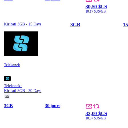
30,50 $US
10,17 $US/GB
3GB
15
Kiribati 3GB - 15 Days
Telekonek
·
Telekonek
Kiribati 3GB - 30 Days
5G
3GB
30 jours
32,00 $US
10,67 $US/GB