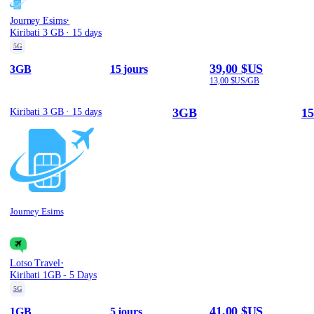
·
Journey Esims
Kiribati 3 GB · 15 days
5G
39,00 $US
3GB
15 jours
13,00 $US/GB
3GB
15
Kiribati 3 GB · 15 days
Journey Esims
·
Lotso Travel
Kiribati 1GB - 5 Days
5G
41,00 $US
1GB
5 jours