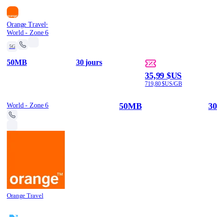
·
Orange Travel
World - Zone 6
5G
50MB
30 jours
35,99 $US
719,80 $US/GB
50MB
30
World - Zone 6
Orange Travel