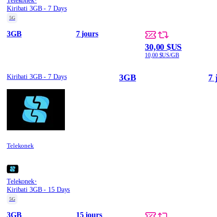
Telekonek
Kiribati 3GB - 7 Days
5G
3GB
7 jours
30,00 $US
10,00 $US/GB
3GB
7 
Kiribati 3GB - 7 Days
Telekonek
·
Telekonek
Kiribati 3GB - 15 Days
5G
3GB
15 jours