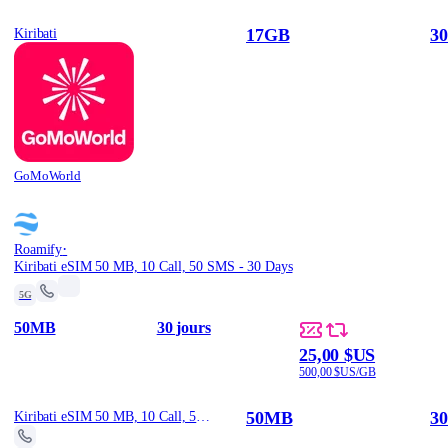
17GB
30
Kiribati
GoMoWorld
·
Roamify
Kiribati eSIM 50 MB, 10 Call, 50 SMS - 30 Days
5G
50MB
30 jours
25,00 $US
500,00 $US/GB
50MB
30
Kiribati eSIM 50 MB, 10 Call, 50 SMS - 30 Days