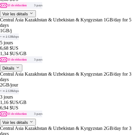
$3 de réduction
3 pays
Voir les détails
Central Asia Kazakhstan & Uzbekistan & Kyrgyzstan 1GB/day for 5
days
1GB
/j
+ ∞ à 128kbps
5 jours
6,68 $US
1,34 $US
/GB
$3 de réduction
3 pays
Détails
Central Asia Kazakhstan & Uzbekistan & Kyrgyzstan 2GB/day for 3
days
2GB
/jour
+ ∞ à 128kbps
3 jours
1,16 $US
/GB
6,94 $US
$3 de réduction
3 pays
Voir les détails
Central Asia Kazakhstan & Uzbekistan & Kyrgyzstan 2GB/day for 3
days