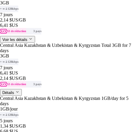
3GB
+ ∞ à 128kbps
7 jours
2,14 $US
/GB
6,41 $US
$3 de réduction
3 pays
Voir les détails
Central Asia Kazakhstan & Uzbekistan & Kyrgyzstan Total 3GB for 7
days
3GB
+ ∞ à 128kbps
7 jours
6,41 $US
2,14 $US
/GB
$3 de réduction
3 pays
Détails
Central Asia Kazakhstan & Uzbekistan & Kyrgyzstan 1GB/day for 5
days
1GB
/jour
+ ∞ à 128kbps
5 jours
1,34 $US
/GB
6,68 $US