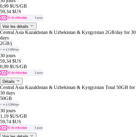
30 jours
0,99 $US
/GB
59,34 $US
$3 de réduction
3 pays
Voir les détails
Central Asia Kazakhstan & Uzbekistan & Kyrgyzstan 2GB/day for 30
days
2GB
/j
+ ∞ à 128kbps
30 jours
59,34 $US
0,99 $US
/GB
$3 de réduction
3 pays
Détails
Central Asia Kazakhstan & Uzbekistan & Kyrgyzstan Total 50GB for
30 days
50GB
+ ∞ à 128kbps
30 jours
1,19 $US
/GB
59,74 $US
$3 de réduction
3 pays
Voir les détails