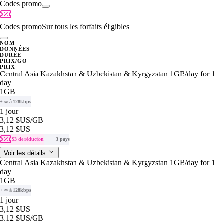
Codes promo
Codes promo
Sur tous les forfaits éligibles
NOM
DONNÉES
DURÉE
PRIX/GO
PRIX
Central Asia Kazakhstan & Uzbekistan & Kyrgyzstan 1GB/day for 1
day
1GB
+ ∞ à 128kbps
1 jour
3,12 $US
/GB
3,12 $US
$3 de réduction
3 pays
Voir les détails
Central Asia Kazakhstan & Uzbekistan & Kyrgyzstan 1GB/day for 1
day
1GB
+ ∞ à 128kbps
1 jour
3,12 $US
3,12 $US
/GB