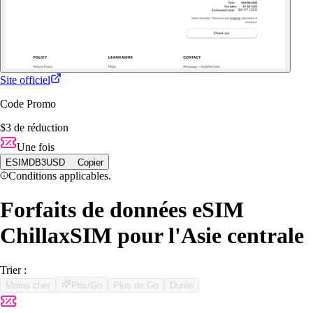
Site officiel
Code Promo
$3 de réduction
Une fois
ESIMDB3USD
Copier
Conditions applicables.
Forfaits de données eSIM
ChillaxSIM pour l'Asie centrale
Trier :
Moins cher
Prix/Go
Plus de Go
Durée