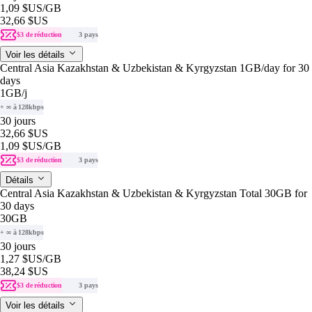
1,09 $US
/GB
32,66 $US
$3 de réduction
3 pays
Voir les détails
Central Asia Kazakhstan & Uzbekistan & Kyrgyzstan 1GB/day for 30
days
1GB
/j
+ ∞ à 128kbps
30 jours
32,66 $US
1,09 $US
/GB
$3 de réduction
3 pays
Détails
Central Asia Kazakhstan & Uzbekistan & Kyrgyzstan Total 30GB for
30 days
30GB
+ ∞ à 128kbps
30 jours
1,27 $US
/GB
38,24 $US
$3 de réduction
3 pays
Voir les détails