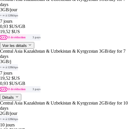
days
3GB
/jour
+ ∞ à 128kbps
7 jours
0,93 $US
/GB
19,52 $US
$3 de réduction
3 pays
Voir les détails
Central Asia Kazakhstan & Uzbekistan & Kyrgyzstan 3GB/day for 7
days
3GB
/j
+ ∞ à 128kbps
7 jours
19,52 $US
0,93 $US
/GB
$3 de réduction
3 pays
Détails
Central Asia Kazakhstan & Uzbekistan & Kyrgyzstan 2GB/day for 10
days
2GB
/jour
+ ∞ à 128kbps
10 jours