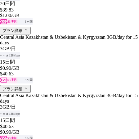
20日間
$39.83
$1.00
/GB
$3 割引
3ヶ国
プラン詳細
Central Asia Kazakhstan & Uzbekistan & Kyrgyzstan 3GB/day for 15
days
3GB
/日
+ ∞ at 128kbps
15日間
$0.90
/GB
$40.63
$3 割引
3ヶ国
プラン詳細
Central Asia Kazakhstan & Uzbekistan & Kyrgyzstan 3GB/day for 15
days
3GB
/日
+ ∞ at 128kbps
15日間
$40.63
$0.90
/GB
$3 割引
3ヶ国