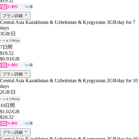
$19.52
$3 割引
3ヶ国
プラン詳細
Central Asia Kazakhstan & Uzbekistan & Kyrgyzstan 3GB/day for 7
days
3GB
/日
+ ∞ at 128kbps
7日間
$19.52
$0.93
/GB
$3 割引
3ヶ国
プラン詳細
Central Asia Kazakhstan & Uzbekistan & Kyrgyzstan 2GB/day for 10
days
2GB
/日
+ ∞ at 128kbps
10日間
$1.02
/GB
$20.32
$3 割引
3ヶ国
プラン詳細
Central Asia Kazakhstan & Uzbekistan & Kyrgyzstan 2GB/day for 10