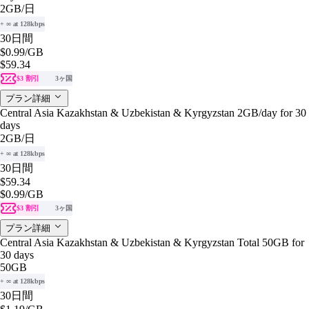
2GB
/日
+ ∞ at 128kbps
30日間
$0.99
/GB
$59.34
$3 割引
3ヶ国
プラン詳細
Central Asia Kazakhstan & Uzbekistan & Kyrgyzstan 2GB/day for 30
days
2GB
/日
+ ∞ at 128kbps
30日間
$59.34
$0.99
/GB
$3 割引
3ヶ国
プラン詳細
Central Asia Kazakhstan & Uzbekistan & Kyrgyzstan Total 50GB for
30 days
50GB
+ ∞ at 128kbps
30日間