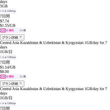
days
5GB
+ ∞ at 128kbps
7日間
$7.74
$1.55
/GB
$3 割引
3ヶ国
プラン詳細
Central Asia Kazakhstan & Uzbekistan & Kyrgyzstan 1GB/day for 7
days
1GB
/日
+ ∞ at 128kbps
7日間
$1.14
/GB
$8.00
$3 割引
3ヶ国
プラン詳細
Central Asia Kazakhstan & Uzbekistan & Kyrgyzstan 1GB/day for 7
days
1GB
/日
+ ∞ at 128kbps
7日間