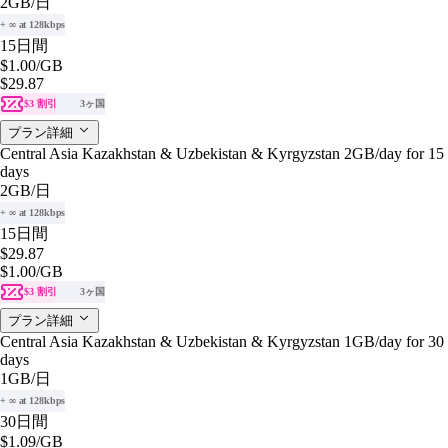
2GB
/日
+ ∞ at 128kbps
15日間
$1.00
/GB
$29.87
$3 割引
3ヶ国
プラン詳細
Central Asia Kazakhstan & Uzbekistan & Kyrgyzstan 2GB/day for 15
days
2GB
/日
+ ∞ at 128kbps
15日間
$29.87
$1.00
/GB
$3 割引
3ヶ国
プラン詳細
Central Asia Kazakhstan & Uzbekistan & Kyrgyzstan 1GB/day for 30
days
1GB
/日
+ ∞ at 128kbps
30日間
$1.09
/GB