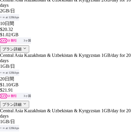
days
2GB
/日
+ ∞ at 128kbps
10日間
$20.32
$1.02
/GB
$3 割引
3ヶ国
プラン詳細
Central Asia Kazakhstan & Uzbekistan & Kyrgyzstan 1GB/day for 20
days
1GB
/日
+ ∞ at 128kbps
20日間
$1.10
/GB
$21.91
$3 割引
3ヶ国
プラン詳細
Central Asia Kazakhstan & Uzbekistan & Kyrgyzstan 1GB/day for 20
days
1GB
/日
+ ∞ at 128kbps