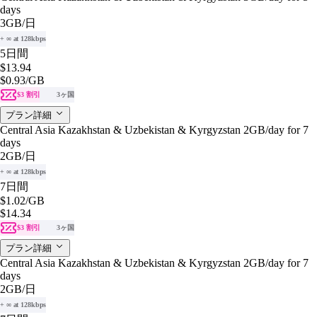
days
3GB
/日
+ ∞ at 128kbps
5日間
$13.94
$0.93
/GB
$3 割引
3ヶ国
プラン詳細
Central Asia Kazakhstan & Uzbekistan & Kyrgyzstan 2GB/day for 7
days
2GB
/日
+ ∞ at 128kbps
7日間
$1.02
/GB
$14.34
$3 割引
3ヶ国
プラン詳細
Central Asia Kazakhstan & Uzbekistan & Kyrgyzstan 2GB/day for 7
days
2GB
/日
+ ∞ at 128kbps