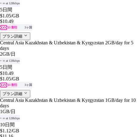
+ ∞ at 128kbps
5日間
$1.05
/GB
$10.49
$3 割引
3ヶ国
プラン詳細
Central Asia Kazakhstan & Uzbekistan & Kyrgyzstan 2GB/day for 5
days
2GB
/日
+ ∞ at 128kbps
5日間
$10.49
$1.05
/GB
$3 割引
3ヶ国
プラン詳細
Central Asia Kazakhstan & Uzbekistan & Kyrgyzstan 1GB/day for 10
days
1GB
/日
+ ∞ at 128kbps
10日間
$1.12
/GB
$11.16