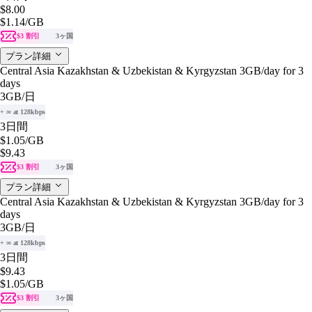
$8.00
$1.14
/GB
$3 割引
3ヶ国
プラン詳細
Central Asia Kazakhstan & Uzbekistan & Kyrgyzstan 3GB/day for 3
days
3GB
/日
+ ∞ at 128kbps
3日間
$1.05
/GB
$9.43
$3 割引
3ヶ国
プラン詳細
Central Asia Kazakhstan & Uzbekistan & Kyrgyzstan 3GB/day for 3
days
3GB
/日
+ ∞ at 128kbps
3日間
$9.43
$1.05
/GB
$3 割引
3ヶ国