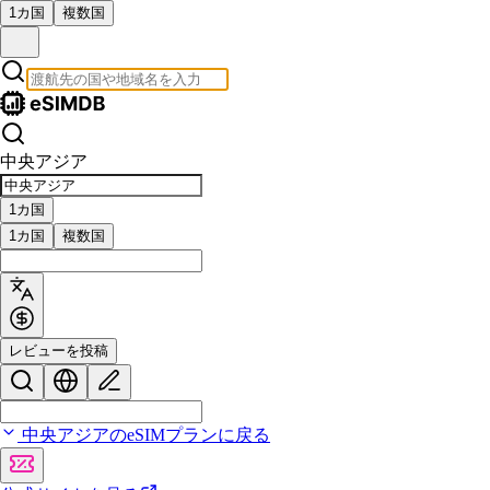
1カ国
複数国
中央アジア
1カ国
1カ国
複数国
レビューを投稿
中央アジアのeSIMプランに戻る