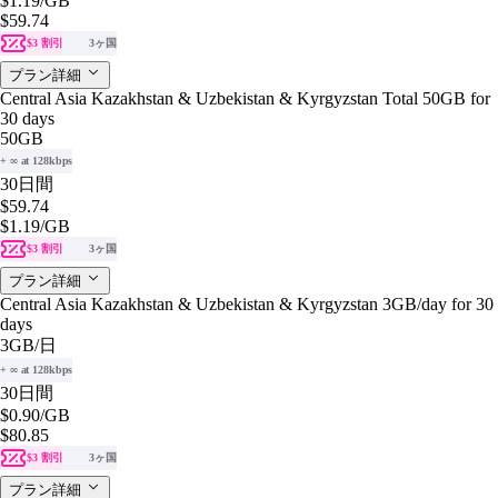
$1.19
/GB
$59.74
$3 割引
3ヶ国
プラン詳細
Central Asia Kazakhstan & Uzbekistan & Kyrgyzstan Total 50GB for
30 days
50GB
+ ∞ at 128kbps
30日間
$59.74
$1.19
/GB
$3 割引
3ヶ国
プラン詳細
Central Asia Kazakhstan & Uzbekistan & Kyrgyzstan 3GB/day for 30
days
3GB
/日
+ ∞ at 128kbps
30日間
$0.90
/GB
$80.85
$3 割引
3ヶ国
プラン詳細