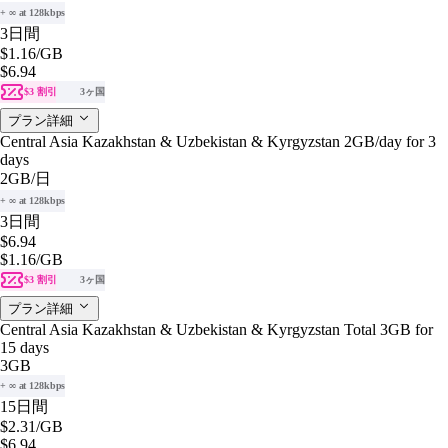
+ ∞ at 128kbps
3日間
$1.16
/GB
$6.94
$3 割引
3ヶ国
プラン詳細
Central Asia Kazakhstan & Uzbekistan & Kyrgyzstan 2GB/day for 3
days
2GB
/日
+ ∞ at 128kbps
3日間
$6.94
$1.16
/GB
$3 割引
3ヶ国
プラン詳細
Central Asia Kazakhstan & Uzbekistan & Kyrgyzstan Total 3GB for
15 days
3GB
+ ∞ at 128kbps
15日間
$2.31
/GB
$6.94