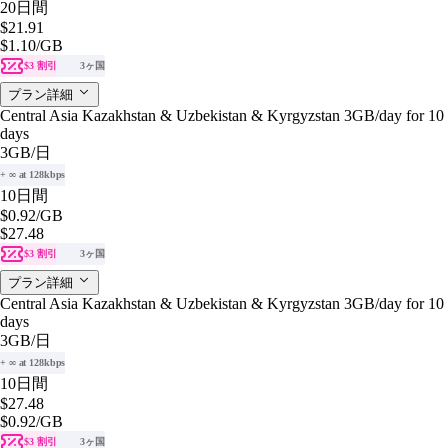
20日間
$21.91
$1.10
/GB
$3 割引
3ヶ国
プラン詳細
Central Asia Kazakhstan & Uzbekistan & Kyrgyzstan 3GB/day for 10
days
3GB
/日
+ ∞ at 128kbps
10日間
$0.92
/GB
$27.48
$3 割引
3ヶ国
プラン詳細
Central Asia Kazakhstan & Uzbekistan & Kyrgyzstan 3GB/day for 10
days
3GB
/日
+ ∞ at 128kbps
10日間
$27.48
$0.92
/GB
$3 割引
3ヶ国