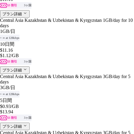
$3 割引
3ヶ国
プラン詳細
Central Asia Kazakhstan & Uzbekistan & Kyrgyzstan 1GB/day for 10
days
1GB
/日
+ ∞ at 128kbps
10日間
$11.16
$1.12
/GB
$3 割引
3ヶ国
プラン詳細
Central Asia Kazakhstan & Uzbekistan & Kyrgyzstan 3GB/day for 5
days
3GB
/日
+ ∞ at 128kbps
5日間
$0.93
/GB
$13.94
$3 割引
3ヶ国
プラン詳細
Central Asia Kazakhstan & Uzbekistan & Kyrgyzstan 3GB/day for 5