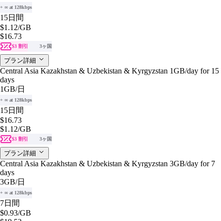
+ ∞ at 128kbps
15日間
$1.12
/GB
$16.73
$3 割引
3ヶ国
プラン詳細
Central Asia Kazakhstan & Uzbekistan & Kyrgyzstan 1GB/day for 15
days
1GB
/日
+ ∞ at 128kbps
15日間
$16.73
$1.12
/GB
$3 割引
3ヶ国
プラン詳細
Central Asia Kazakhstan & Uzbekistan & Kyrgyzstan 3GB/day for 7
days
3GB
/日
+ ∞ at 128kbps
7日間
$0.93
/GB