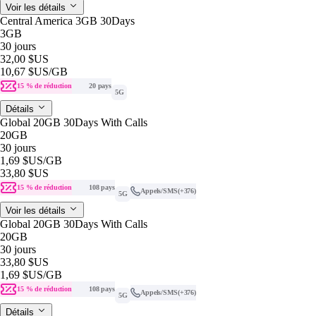
Voir les détails
Central America 3GB 30Days
3GB
30 jours
32,00 $US
10,67 $US
/GB
15 % de réduction
20 pays
5G
Détails
Global 20GB 30Days With Calls
20GB
30 jours
1,69 $US
/GB
33,80 $US
15 % de réduction
108 pays
Appels/SMS
(+376)
5G
Voir les détails
Global 20GB 30Days With Calls
20GB
30 jours
33,80 $US
1,69 $US
/GB
15 % de réduction
108 pays
Appels/SMS
(+376)
5G
Détails