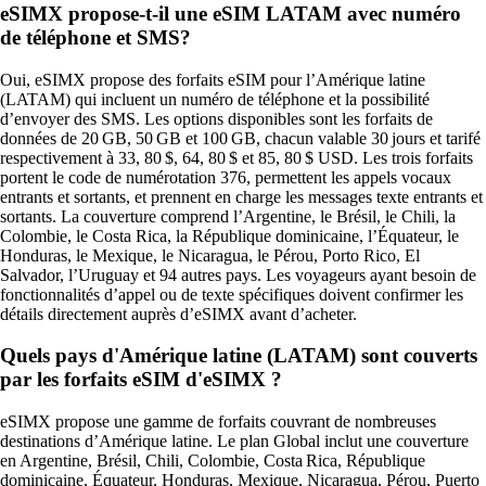
eSIMX propose-t-il une eSIM LATAM avec numéro
de téléphone et SMS?
Oui, eSIMX propose des forfaits eSIM pour l’Amérique latine
(LATAM) qui incluent un numéro de téléphone et la possibilité
d’envoyer des SMS. Les options disponibles sont les forfaits de
données de 20 GB, 50 GB et 100 GB, chacun valable 30 jours et tarifé
respectivement à 33, 80 $, 64, 80 $ et 85, 80 $ USD. Les trois forfaits
portent le code de numérotation 376, permettent les appels vocaux
entrants et sortants, et prennent en charge les messages texte entrants et
sortants. La couverture comprend l’Argentine, le Brésil, le Chili, la
Colombie, le Costa Rica, la République dominicaine, l’Équateur, le
Honduras, le Mexique, le Nicaragua, le Pérou, Porto Rico, El
Salvador, l’Uruguay et 94 autres pays. Les voyageurs ayant besoin de
fonctionnalités d’appel ou de texte spécifiques doivent confirmer les
détails directement auprès d’eSIMX avant d’acheter.
Quels pays d'Amérique latine (LATAM) sont couverts
par les forfaits eSIM d'eSIMX ?
eSIMX propose une gamme de forfaits couvrant de nombreuses
destinations d’Amérique latine. Le plan Global inclut une couverture
en Argentine, Brésil, Chili, Colombie, Costa Rica, République
dominicaine, Équateur, Honduras, Mexique, Nicaragua, Pérou, Puerto