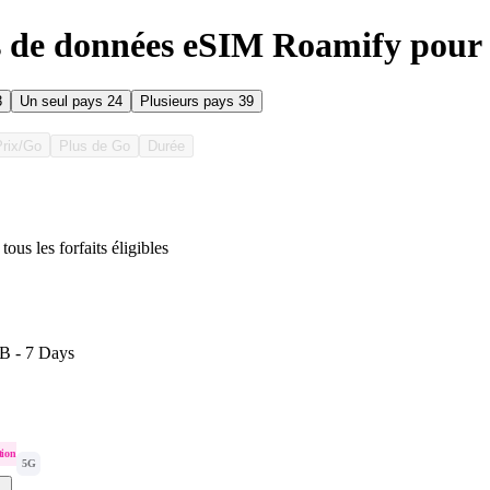
s de données eSIM Roamify pour
3
Un seul pays
24
Plusieurs pays
39
Prix/Go
Plus de Go
Durée
tous les forfaits éligibles
B - 7 Days
tion
5G