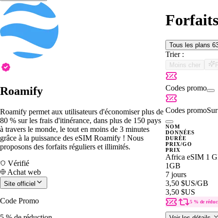
Forfait
Tous les plans
6
Trier :
Moins cher
Codes promo
Roamify
Codes promo
Sur 
Roamify permet aux utilisateurs d'économiser plus de
80 % sur les frais d'itinérance, dans plus de 150 pays
NOM
à travers le monde, le tout en moins de 3 minutes
DONNÉES
grâce à la puissance des eSIM Roamify ! Nous
DURÉE
PRIX/GO
proposons des forfaits réguliers et illimités.
PRIX
Africa eSIM 1 G
Vérifié
1GB
Achat web
7 jours
3,50 $US
/GB
Site officiel
3,50 $US
Code Promo
5 % de réduc
5 % de réduction
Voir les détails