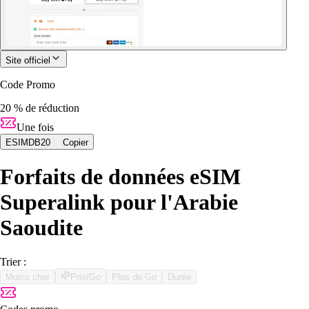
Site officiel
Code Promo
20 % de réduction
Une fois
ESIMDB20
Copier
Forfaits de données eSIM
Superalink pour l'Arabie
Saoudite
Trier :
Moins cher
Prix/Go
Plus de Go
Durée